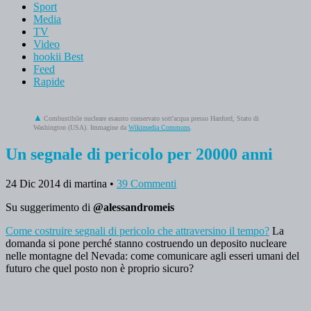
Sport
Media
TV
Video
hookii Best
Feed
Rapide
Combustibile nucleare esausto conservato sott'acqua presso Hanford, Stato di
Washington (USA). Immagine da
Wikimedia Commons
.
Un segnale di pericolo per 20000 anni
24 Dic 2014
di martina
•
39 Commenti
Su suggerimento di
@alessandromeis
Come costruire segnali di pericolo che attraversino il tempo?
La
domanda si pone perché stanno costruendo un deposito nucleare
nelle montagne del Nevada: come comunicare agli esseri umani del
futuro che quel posto non è proprio sicuro?