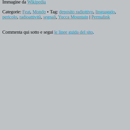
Immagine da
Wikipedia
Categorie:
Feat
,
Mondo
• Tag:
deposito radiottivo
,
linguaggio
,
pericolo
,
radioattività
,
segnali
,
Yucca Mountain
|
Permalink
Commenta qui sotto e segui
le linee guida del sito
.