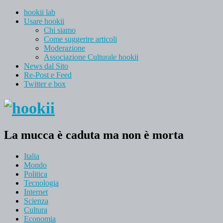
hookii lab
Usare hookii
Chi siamo
Come suggerire articoli
Moderazione
Associazione Culturale hookii
News dal Sito
Re-Post e Feed
Twitter e box
La mucca è caduta ma non è morta
Italia
Mondo
Politica
Tecnologia
Internet
Scienza
Cultura
Economia