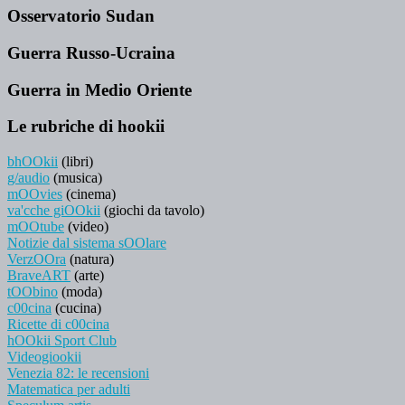
Osservatorio Sudan
Guerra Russo-Ucraina
Guerra in Medio Oriente
Le rubriche di hookii
bhOOkii
(libri)
g/audio
(musica)
mOOvies
(cinema)
va'cche giOOkii
(giochi da tavolo)
mOOtube
(video)
Notizie dal sistema sOOlare
VerzOOra
(natura)
BraveART
(arte)
tOObino
(moda)
c00cina
(cucina)
Ricette di c00cina
hOOkii Sport Club
Videogiookii
Venezia 82: le recensioni
Matematica per adulti