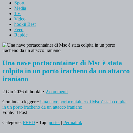
Sport
Media
TV
Video
hookii Best
Feed
Rapide
Una nave portacontainer di Msc è stata
colpita in un porto iracheno da un attacco
iraniano
2 Giu 2026
di hookii
•
2 commenti
Continua a leggere:
Una nave portacontainer di Msc è stata colpita
in un porto iracheno da un attacco iraniano
Fonte: il Post
Categorie:
FEED
• Tag:
poster
|
Permalink