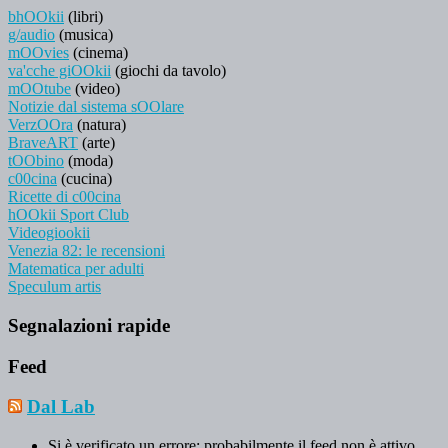
bhOOkii
(libri)
g/audio
(musica)
mOOvies
(cinema)
va'cche giOOkii
(giochi da tavolo)
mOOtube
(video)
Notizie dal sistema sOOlare
VerzOOra
(natura)
BraveART
(arte)
tOObino
(moda)
c00cina
(cucina)
Ricette di c00cina
hOOkii Sport Club
Videogiookii
Venezia 82: le recensioni
Matematica per adulti
Speculum artis
Segnalazioni rapide
Feed
Dal Lab
Si è verificato un errore; probabilmente il feed non è attivo.