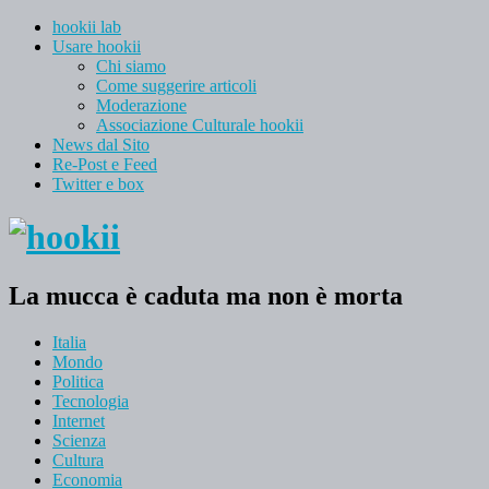
hookii lab
Usare hookii
Chi siamo
Come suggerire articoli
Moderazione
Associazione Culturale hookii
News dal Sito
Re-Post e Feed
Twitter e box
La mucca è caduta ma non è morta
Italia
Mondo
Politica
Tecnologia
Internet
Scienza
Cultura
Economia