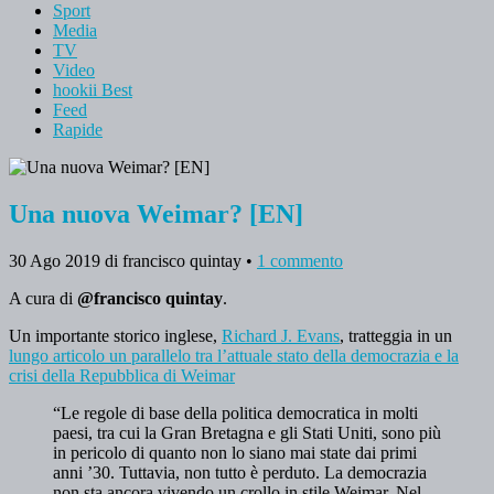
Sport
Media
TV
Video
hookii Best
Feed
Rapide
Una nuova Weimar? [EN]
30 Ago 2019
di francisco quintay
•
1 commento
A cura di
@francisco
quintay
.
Un importante storico inglese,
Richard J. Evans
, tratteggia in un
lungo articolo un parallelo tra l’attuale stato della democrazia e la
crisi della Repubblica di Weimar
“Le regole di base della politica democratica in molti
paesi, tra cui la Gran Bretagna e gli Stati Uniti, sono più
in pericolo di quanto non lo siano mai state dai primi
anni ’30. Tuttavia, non tutto è perduto. La democrazia
non sta ancora vivendo un crollo in stile Weimar. Nel