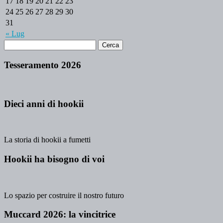
17
18
19
20
21
22
23
24
25
26
27
28
29
30
31
« Lug
Tesseramento 2026
Dieci anni di hookii
La storia di hookii a fumetti
Hookii ha bisogno di voi
Lo spazio per costruire il nostro futuro
Muccard 2026: la vincitrice