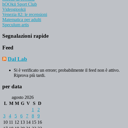
hOOkii Sport Club
Videogiookii
Venezia 82: le recensioni
Matematica per adulti
Speculum artis
Segnalazioni rapide
Feed
Dal Lab
Si è verificato un errore; probabilmente il feed non è attivo.
Riprova più tardi.
per data
agosto 2026
L
M
M
G
V
S
D
1
2
3
4
5
6
7
8
9
10
11
12
13
14
15
16