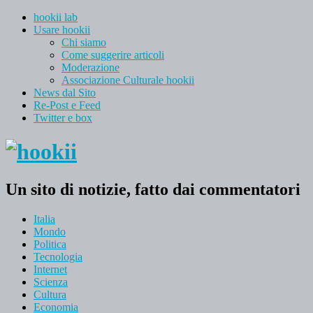
hookii lab
Usare hookii
Chi siamo
Come suggerire articoli
Moderazione
Associazione Culturale hookii
News dal Sito
Re-Post e Feed
Twitter e box
Un sito di notizie, fatto dai commentatori
Italia
Mondo
Politica
Tecnologia
Internet
Scienza
Cultura
Economia