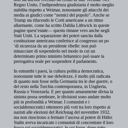
Regno Unito, l’indipendenza giudiziaria è molto meglio
stabilita rispetto a Weimar, nonostante gli attacchi dei
media ai giudici come “nemici del popolo”. Anche se
Trump sta rifacendo le Corti americane a un ritmo
allarmante, come ha scritto Dahlia Lithwick in queste
pagine quest’estate— questo rimane vero anche negli
Stati Uniti. La separazione dei poteri sancita dalla
costituzione americana conferisce al congresso un po
‘di sicurezza da un presidente ribelle: non può
minacciare di sospenderlo nel modo in cui un
determinato primo ministro britannico può usare la
prerogativa reale per sospendere il parlamento.
In entrambi i paesi, la cultura politica democratica,
nonostante tutte le sue debolezze, è molto più radicata
di quanto non fosse nella Germania tra le due guerre, o
del resto nella Turchia contemporanea, in Ungheria,
Russia o Venezuela. E per quanto amaramente divisa la
sinistra possa sembrare, le divisioni sono andate molto
più in profondità a Weimar. I comunisti e i
socialdemocratici ottennero più voti tra loro rispetto ai
nazisti alle elezioni del Reichstag del novembre 1932,
ma non riuscirono a fermare l’ascesa al potere di Hitler.
Stalin aveva incaricato i comunisti di concentrare il loro
fuoco sui socialdemocratici, le cui forze, dopo tutto,