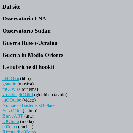
Dal sito
Osservatorio USA
Osservatorio Sudan
Guerra Russo-Ucraina
Guerra in Medio Oriente
Le rubriche di hookii
bhOOkii
(libri)
g/audio
(musica)
mOOvies
(cinema)
va'cche giOOkii
(giochi da tavolo)
mOOtube
(video)
Notizie dal sistema sOOlare
VerzOOra
(natura)
BraveART
(arte)
tOObino
(moda)
c00cina
(cucina)
Ricette di c00cina