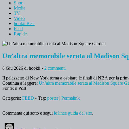
Sport
Media
TV
Video
hookii Best
Feed
Rapide
Un’altra memorabile serata al Madison S
8 Giu 2026
di hookii
•
2 commenti
Il palazzetto di New York torna a ospitare le finali di NBA per la pri
Continua a leggere:
Un’altra memorabile serata al Madison Square G
Fonte: il Post
Categorie:
FEED
• Tag:
poster
|
Permalink
Commenta qui sotto e segui
le linee guida del sito
.