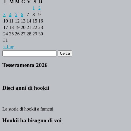
L
M
M
G
V
S
D
1
2
3
4
5
6
7
8
9
10
11
12
13
14
15
16
17
18
19
20
21
22
23
24
25
26
27
28
29
30
31
« Lug
Tesseramento 2026
Dieci anni di hookii
La storia di hookii a fumetti
Hookii ha bisogno di voi