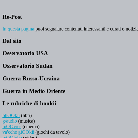
Re-Post
In questa pagina
puoi segnalare contenuti interessanti e curati o notizie
Dal sito
Osservatorio USA
Osservatorio Sudan
Guerra Russo-Ucraina
Guerra in Medio Oriente
Le rubriche di hookii
bhOOkii
(libri)
g/audio
(musica)
mOOvies
(cinema)
va'cche giOOkii
(giochi da tavolo)
mOOtube
(video)