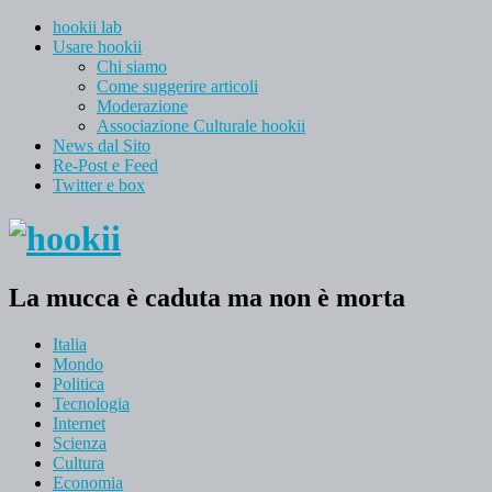
hookii lab
Usare hookii
Chi siamo
Come suggerire articoli
Moderazione
Associazione Culturale hookii
News dal Sito
Re-Post e Feed
Twitter e box
La mucca è caduta ma non è morta
Italia
Mondo
Politica
Tecnologia
Internet
Scienza
Cultura
Economia