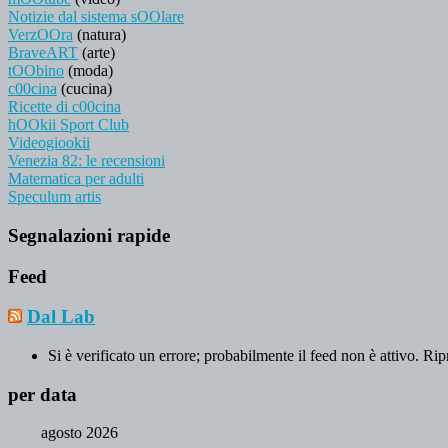
Notizie dal sistema sOOlare
VerzOOra
(natura)
BraveART
(arte)
tOObino
(moda)
c00cina
(cucina)
Ricette di c00cina
hOOkii Sport Club
Videogiookii
Venezia 82: le recensioni
Matematica per adulti
Speculum artis
Segnalazioni rapide
Feed
Dal Lab
Si è verificato un errore; probabilmente il feed non è attivo. Rip
per data
agosto 2026