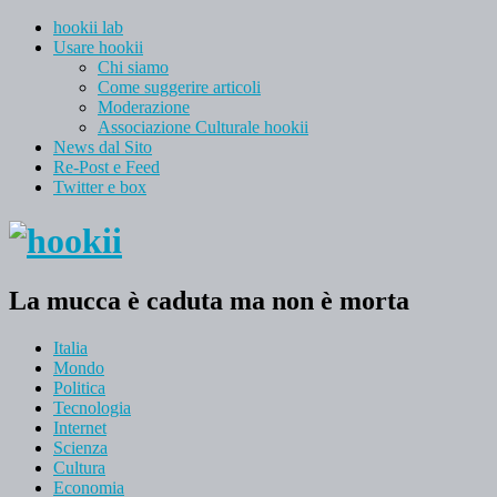
hookii lab
Usare hookii
Chi siamo
Come suggerire articoli
Moderazione
Associazione Culturale hookii
News dal Sito
Re-Post e Feed
Twitter e box
La mucca è caduta ma non è morta
Italia
Mondo
Politica
Tecnologia
Internet
Scienza
Cultura
Economia