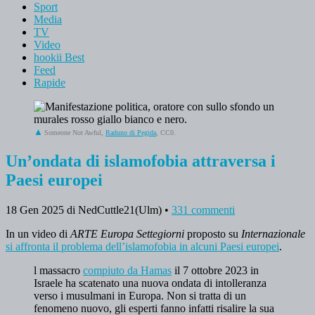
Sport
Media
TV
Video
hookii Best
Feed
Rapide
Someone Not Awful,
Raduno di Pegida
, CC0.
Un’ondata di islamofobia attraversa i
Paesi europei
18 Gen 2025
di NedCuttle21(Ulm)
•
331 commenti
In un video di
ARTE Europa Settegiorni
proposto su
Internazionale
si affronta il problema dell’islamofobia in alcuni Paesi europei
.
l massacro
compiuto da Hamas
il 7 ottobre 2023 in
Israele ha scatenato una nuova ondata di intolleranza
verso i musulmani in Europa. Non si tratta di un
fenomeno nuovo, gli esperti fanno infatti risalire la sua