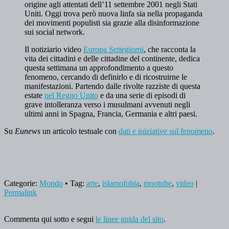
origine agli attentati dell’11 settembre 2001 negli Stati
Uniti. Oggi trova però nuova linfa sia nella propaganda
dei movimenti populisti sia grazie alla disinformazione
sui social network.
Il notiziario video
Europa Settegiorni
, che racconta la
vita dei cittadini e delle cittadine del continente, dedica
questa settimana un approfondimento a questo
fenomeno, cercando di definirlo e di ricostruirne le
manifestazioni. Partendo dalle rivolte razziste di questa
estate
nel Regno Unito
e da una serie di episodi di
grave intolleranza verso i musulmani avvenuti negli
ultimi anni in Spagna, Francia, Germania e altri paesi.
Su
Eunews
un articolo testuale con
dati e iniziative sul fenomeno
.
Categorie:
Mondo
• Tag:
arte
,
islamofobia
,
mootube
,
video
|
Permalink
Commenta qui sotto e segui
le linee guida del sito
.