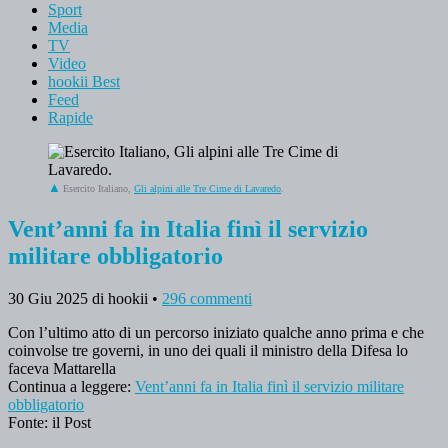
Sport
Media
TV
Video
hookii Best
Feed
Rapide
Esercito Italiano,
Gli alpini alle Tre Cime di Lavaredo
.
Vent’anni fa in Italia finì il servizio
militare obbligatorio
30 Giu 2025
di hookii
•
296 commenti
Con l’ultimo atto di un percorso iniziato qualche anno prima e che
coinvolse tre governi, in uno dei quali il ministro della Difesa lo
faceva Mattarella
Continua a leggere:
Vent’anni fa in Italia finì il servizio militare
obbligatorio
Fonte: il Post