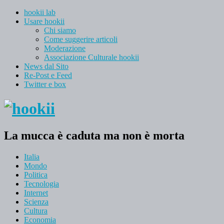
hookii lab
Usare hookii
Chi siamo
Come suggerire articoli
Moderazione
Associazione Culturale hookii
News dal Sito
Re-Post e Feed
Twitter e box
La mucca è caduta ma non è morta
Italia
Mondo
Politica
Tecnologia
Internet
Scienza
Cultura
Economia