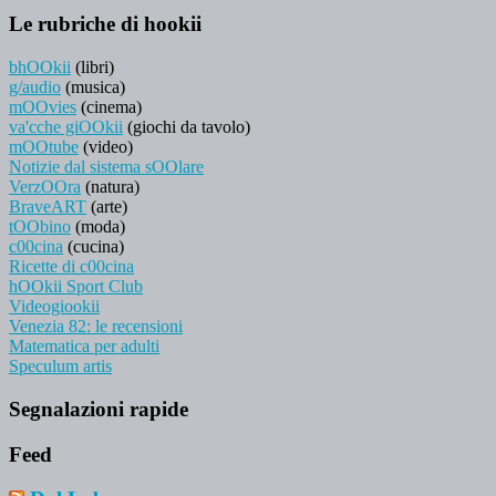
Le rubriche di hookii
bhOOkii
(libri)
g/audio
(musica)
mOOvies
(cinema)
va'cche giOOkii
(giochi da tavolo)
mOOtube
(video)
Notizie dal sistema sOOlare
VerzOOra
(natura)
BraveART
(arte)
tOObino
(moda)
c00cina
(cucina)
Ricette di c00cina
hOOkii Sport Club
Videogiookii
Venezia 82: le recensioni
Matematica per adulti
Speculum artis
Segnalazioni rapide
Feed