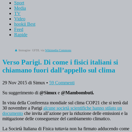
Sport
Media
TV
Video
hookii Best
Feed
Rapide
Immagine GFDL via
Wikimedia Commons
Verso Parigi. Di come i fisici italiani si
chiamano fuori dall’appello sul clima
29 Nov 2015
di Simux
•
59 Commenti
Su suggerimento di
@Simux
e
@Mambombuti.
In vista della Conferenza mondiale sul clima COP21 che si terrà dal
30 novembre a Parigi
alcune società scientifiche hanno stilato un
documento
che invita all’azione per la riduzione delle emissioni e la
mitigazione delle conseguenze del cambiamento climatico.
La Società Italiana di Fisica tuttavia non ha firmato adducendo come