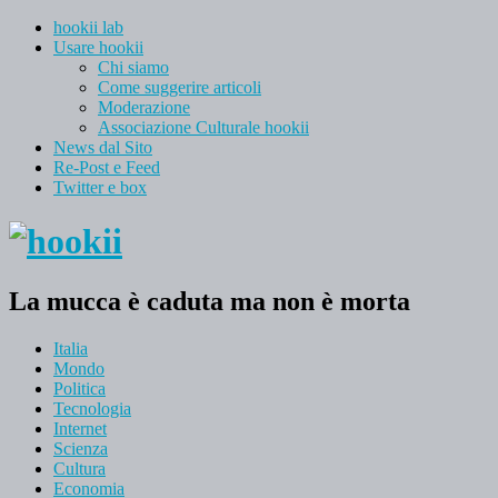
hookii lab
Usare hookii
Chi siamo
Come suggerire articoli
Moderazione
Associazione Culturale hookii
News dal Sito
Re-Post e Feed
Twitter e box
La mucca è caduta ma non è morta
Italia
Mondo
Politica
Tecnologia
Internet
Scienza
Cultura
Economia