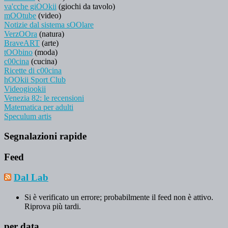
va'cche giOOkii
(giochi da tavolo)
mOOtube
(video)
Notizie dal sistema sOOlare
VerzOOra
(natura)
BraveART
(arte)
tOObino
(moda)
c00cina
(cucina)
Ricette di c00cina
hOOkii Sport Club
Videogiookii
Venezia 82: le recensioni
Matematica per adulti
Speculum artis
Segnalazioni rapide
Feed
Dal Lab
Si è verificato un errore; probabilmente il feed non è attivo.
Riprova più tardi.
per data