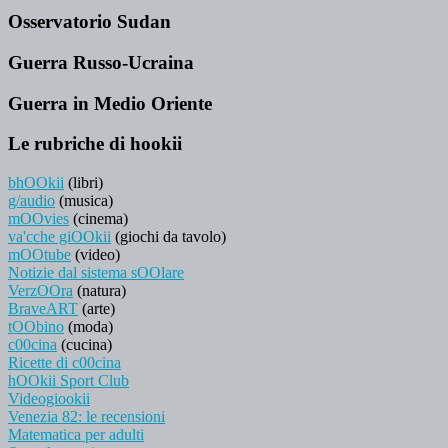
Osservatorio Sudan
Guerra Russo-Ucraina
Guerra in Medio Oriente
Le rubriche di hookii
bhOOkii
(libri)
g/audio
(musica)
mOOvies
(cinema)
va'cche giOOkii
(giochi da tavolo)
mOOtube
(video)
Notizie dal sistema sOOlare
VerzOOra
(natura)
BraveART
(arte)
tOObino
(moda)
c00cina
(cucina)
Ricette di c00cina
hOOkii Sport Club
Videogiookii
Venezia 82: le recensioni
Matematica per adulti