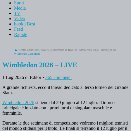
Sport
Media
TV
Video
hookii Best
Feed
Rapide
Centre Court roof, dove si giocheranno le finali di Wimbledon 2026. Immagine da
Wikimedia Commons
Wimbledon 2026 – LIVE
1 Lug 2026
di Editor
•
365 commenti
A grande richiesta, ecco il thread dedicato al terzo torneo del Grande
Slam.
Wimbledon 2026
si tiene dal 29 giugno al 12 luglio. Il torneo
principale è iniziato con i primi turni di singolare maschile e
femminile.
Durante le due settimane di competizione vedremo i migliori tennisti
del mondo sfidarsi per il titolo. Le finali si terranno il 12 luglio per il