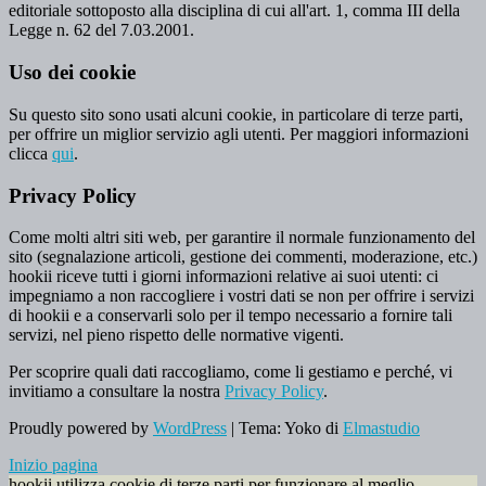
editoriale sottoposto alla disciplina di cui all'art. 1, comma III della
Legge n. 62 del 7.03.2001.
Uso dei cookie
Su questo sito sono usati alcuni cookie, in particolare di terze parti,
per offrire un miglior servizio agli utenti. Per maggiori informazioni
clicca
qui
.
Privacy Policy
Come molti altri siti web, per garantire il normale funzionamento del
sito (segnalazione articoli, gestione dei commenti, moderazione, etc.)
hookii riceve tutti i giorni informazioni relative ai suoi utenti: ci
impegniamo a non raccogliere i vostri dati se non per offrire i servizi
di hookii e a conservarli solo per il tempo necessario a fornire tali
servizi, nel pieno rispetto delle normative vigenti.
Per scoprire quali dati raccogliamo, come li gestiamo e perché, vi
invitiamo a consultare la nostra
Privacy Policy
.
Proudly powered by
WordPress
|
Tema: Yoko di
Elmastudio
Inizio pagina
hookii utilizza cookie di terze parti per funzionare al meglio.