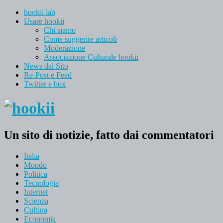
hookii lab
Usare hookii
Chi siamo
Come suggerire articoli
Moderazione
Associazione Culturale hookii
News dal Sito
Re-Post e Feed
Twitter e box
Un sito di notizie, fatto dai commentatori
Italia
Mondo
Politica
Tecnologia
Internet
Scienza
Cultura
Economia