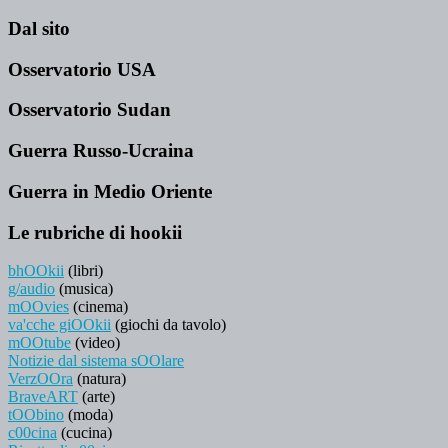
Dal sito
Osservatorio USA
Osservatorio Sudan
Guerra Russo-Ucraina
Guerra in Medio Oriente
Le rubriche di hookii
bhOOkii
(libri)
g/audio
(musica)
mOOvies
(cinema)
va'cche giOOkii
(giochi da tavolo)
mOOtube
(video)
Notizie dal sistema sOOlare
VerzOOra
(natura)
BraveART
(arte)
tOObino
(moda)
c00cina
(cucina)