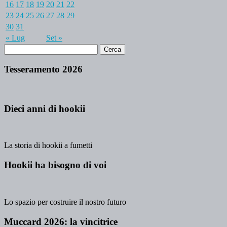
16
17
18
19
20
21
22
23
24
25
26
27
28
29
30
31
« Lug
Set »
Tesseramento 2026
Dieci anni di hookii
La storia di hookii a fumetti
Hookii ha bisogno di voi
Lo spazio per costruire il nostro futuro
Muccard 2026: la vincitrice