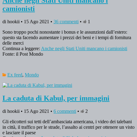
Anche negli Stati Uniti mancano i
camionisti
di hookii • 15 Ago 2021 •
36 commenti
•
1
Sono troppo pochi nonostante i bonus e le assunzioni dall’estero:
questo sta facendo aumentare i prezzi dei beni e i tempi di fornitura
delle merci
Continua a leggere:
Anche negli Stati Uniti mancano i camionisti
Fonte: il Post Mondo
Ex feed
,
Mondo
La caduta di Kabul, per immagini
di hookii • 15 Ago 2021 •
6 commenti
•
2
Gli elicotteri sui tetti dell’ambasciata americana, i video dei talebani
in città, il traffico per le strade, l’assalto ai centri per ottenere un visto
e lasciare il paese