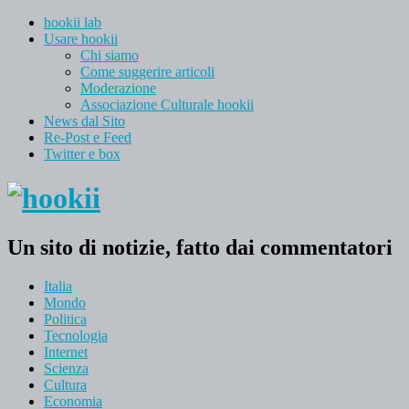
hookii lab
Usare hookii
Chi siamo
Come suggerire articoli
Moderazione
Associazione Culturale hookii
News dal Sito
Re-Post e Feed
Twitter e box
Un sito di notizie, fatto dai commentatori
Italia
Mondo
Politica
Tecnologia
Internet
Scienza
Cultura
Economia