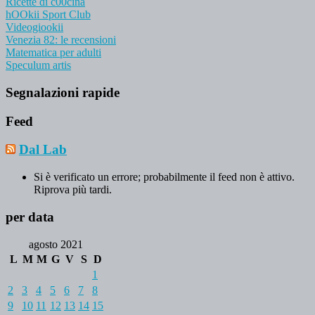
Ricette di c00cina
hOOkii Sport Club
Videogiookii
Venezia 82: le recensioni
Matematica per adulti
Speculum artis
Segnalazioni rapide
Feed
Dal Lab
Si è verificato un errore; probabilmente il feed non è attivo.
Riprova più tardi.
per data
agosto 2021
L
M
M
G
V
S
D
1
2
3
4
5
6
7
8
9
10
11
12
13
14
15