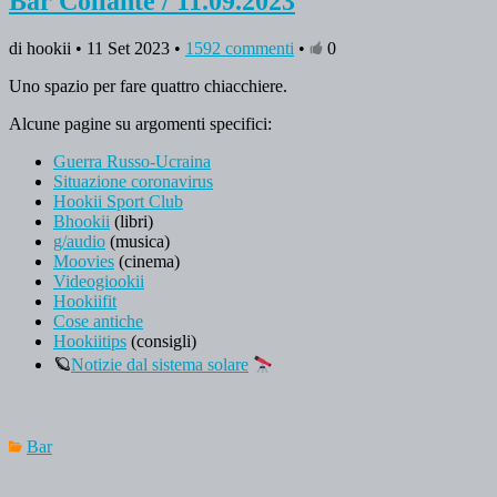
Bar Collante / 11.09.2023
di hookii • 11 Set 2023 •
1592 commenti
•
0
Uno spazio per fare quattro chiacchiere.
Alcune pagine su argomenti specifici:
Guerra Russo-Ucraina
Situazione coronavirus
Hookii Sport Club
Bhookii
(libri)
g/audio
(musica)
Moovies
(cinema)
Videogiookii
Hookiifit
Cose antiche
Hookiitips
(consigli)
🪐
Notizie dal sistema solare
Bar