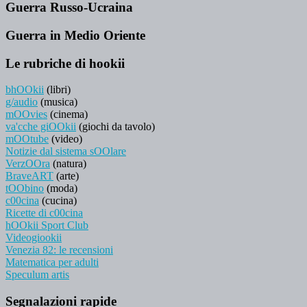
Guerra Russo-Ucraina
Guerra in Medio Oriente
Le rubriche di hookii
bhOOkii
(libri)
g/audio
(musica)
mOOvies
(cinema)
va'cche giOOkii
(giochi da tavolo)
mOOtube
(video)
Notizie dal sistema sOOlare
VerzOOra
(natura)
BraveART
(arte)
tOObino
(moda)
c00cina
(cucina)
Ricette di c00cina
hOOkii Sport Club
Videogiookii
Venezia 82: le recensioni
Matematica per adulti
Speculum artis
Segnalazioni rapide