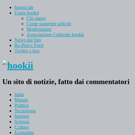
hookii lab
Usare hookii
Chi siamo
Come suggerire articoli
Moderazione
Associazione Culturale hookii
News dal Sito
Re-Post e Feed
Twitter e box
Un sito di notizie, fatto dai commentatori
Italia
Mondo
Politica
Tecnologia
Internet
Scienza
Cultura
Economia