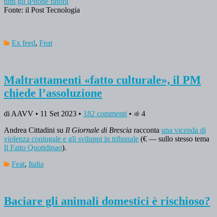
tutti gli iPhone finora
Fonte: il Post Tecnologia
Ex feed
,
Feat
Maltrattamenti «fatto culturale», il PM
chiede l’assoluzione
di AAVV • 11 Set 2023 •
182 commenti
•
4
Andrea Cittadini su
Il Giornale di Brescia
racconta
una vicenda di
violenza coniugale e gli sviluppi in tribunale
(€ — sullo stesso tema
Il Fatto Quotidinao
).
Feat
,
Italia
Baciare gli animali domestici è rischioso?