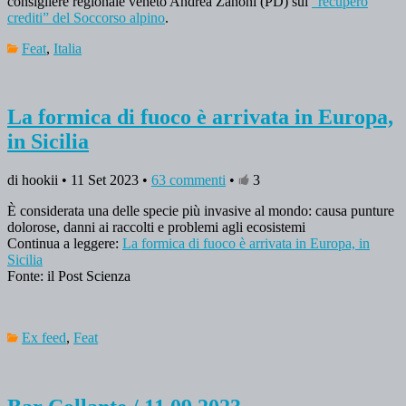
consigliere regionale veneto Andrea Zanoni (PD) sul
“recupero
crediti” del Soccorso alpino
.
Feat
,
Italia
La formica di fuoco è arrivata in Europa,
in Sicilia
di hookii • 11 Set 2023 •
63 commenti
•
3
È considerata una delle specie più invasive al mondo: causa punture
dolorose, danni ai raccolti e problemi agli ecosistemi
Continua a leggere:
La formica di fuoco è arrivata in Europa, in
Sicilia
Fonte: il Post Scienza
Ex feed
,
Feat