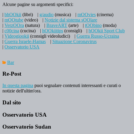
Alcune pagine su argomenti specifici:
|
bhOOkii
(libri)
|
g/audio
(musica)
|
mOOvies
(cinema)
|
mOOtube
(video)
|
Notizie dal sistema sOOlare
|
VerzOOra
(natura)
|
BraveART
(arte)
|
tOObino
(moda)
|
c00cina
(cucina)
|
hOOkiitips
(consigli)
|
hOOkii Sport Club
|
Videogiookii
(consigli videoludici)
|
Guerra Russo-Ucraina
|
Guerra Israele-Hamas
|
Situazione Coronavirus
|
Osservatorio USA
Bar
Re-Post
In questa pagina
puoi segnalare contenuti interessanti e curati o
notizie dell'ultim'ora.
Dal sito
Osservatorio USA
Osservatorio Sudan