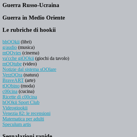
Guerra Russo-Ucraina
Guerra in Medio Oriente
Le rubriche di hookii
bhOOkii
(libri)
g/audio
(musica)
mOOvies
(cinema)
va'cche giOOkii
(giochi da tavolo)
mOOtube
(video)
Notizie dal sistema sOOlare
VerzOOra
(natura)
BraveART
(arte)
tOObino
(moda)
c00cina
(cucina)
Ricette di c00cina
hOOkii Sport Club
Videogiookii
Venezia 82: le recensioni
Matematica per adulti
Speculum artis
Segnalazioni rapide