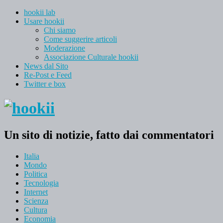
hookii lab
Usare hookii
Chi siamo
Come suggerire articoli
Moderazione
Associazione Culturale hookii
News dal Sito
Re-Post e Feed
Twitter e box
Un sito di notizie, fatto dai commentatori
Italia
Mondo
Politica
Tecnologia
Internet
Scienza
Cultura
Economia