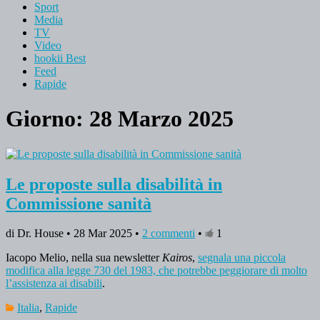
Sport
Media
TV
Video
hookii Best
Feed
Rapide
Giorno: 28 Marzo 2025
Le proposte sulla disabilità in
Commissione sanità
di Dr. House • 28 Mar 2025 •
2 commenti
•
1
Iacopo Melio, nella sua newsletter
Kairos
,
segnala una piccola
modifica alla legge 730 del 1983, che potrebbe peggiorare di molto
l’assistenza ai disabili
.
Italia
,
Rapide