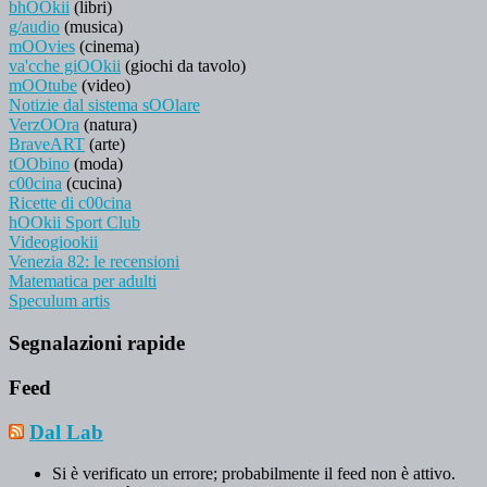
bhOOkii
(libri)
g/audio
(musica)
mOOvies
(cinema)
va'cche giOOkii
(giochi da tavolo)
mOOtube
(video)
Notizie dal sistema sOOlare
VerzOOra
(natura)
BraveART
(arte)
tOObino
(moda)
c00cina
(cucina)
Ricette di c00cina
hOOkii Sport Club
Videogiookii
Venezia 82: le recensioni
Matematica per adulti
Speculum artis
Segnalazioni rapide
Feed
Dal Lab
Si è verificato un errore; probabilmente il feed non è attivo.