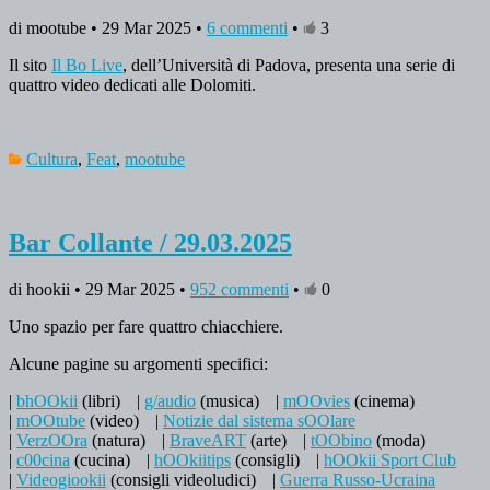
di mootube • 29 Mar 2025 •
6 commenti
•
3
Il sito
Il Bo Live
, dell’Università di Padova, presenta una serie di
quattro video dedicati alle Dolomiti.
Cultura
,
Feat
,
mootube
Bar Collante / 29.03.2025
di hookii • 29 Mar 2025 •
952 commenti
•
0
Uno spazio per fare quattro chiacchiere.
Alcune pagine su argomenti specifici:
|
bhOOkii
(libri)
|
g/audio
(musica)
|
mOOvies
(cinema)
|
mOOtube
(video)
|
Notizie dal sistema sOOlare
|
VerzOOra
(natura)
|
BraveART
(arte)
|
tOObino
(moda)
|
c00cina
(cucina)
|
hOOkiitips
(consigli)
|
hOOkii Sport Club
|
Videogiookii
(consigli videoludici)
|
Guerra Russo-Ucraina