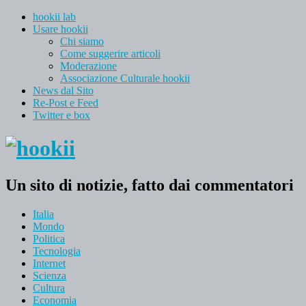
hookii lab
Usare hookii
Chi siamo
Come suggerire articoli
Moderazione
Associazione Culturale hookii
News dal Sito
Re-Post e Feed
Twitter e box
Un sito di notizie, fatto dai commentatori
Italia
Mondo
Politica
Tecnologia
Internet
Scienza
Cultura
Economia