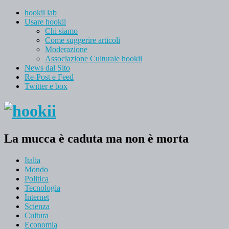
hookii lab
Usare hookii
Chi siamo
Come suggerire articoli
Moderazione
Associazione Culturale hookii
News dal Sito
Re-Post e Feed
Twitter e box
La mucca è caduta ma non è morta
Italia
Mondo
Politica
Tecnologia
Internet
Scienza
Cultura
Economia