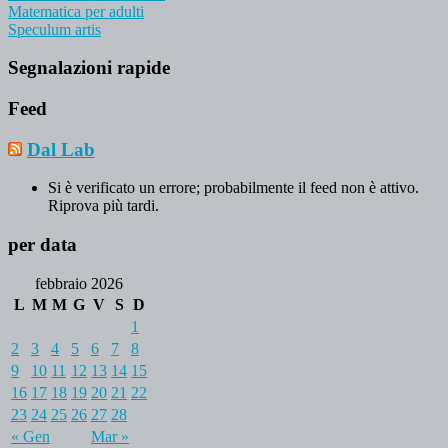
Matematica per adulti
Speculum artis
Segnalazioni rapide
Feed
Dal Lab
Si è verificato un errore; probabilmente il feed non è attivo.
Riprova più tardi.
per data
febbraio 2026
L
M
M
G
V
S
D
1
2
3
4
5
6
7
8
9
10
11
12
13
14
15
16
17
18
19
20
21
22
23
24
25
26
27
28
« Gen
Mar »