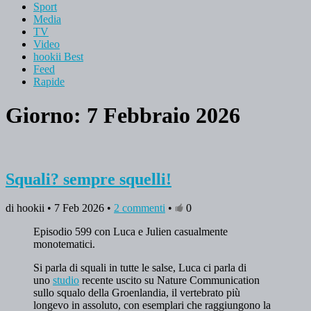
Sport
Media
TV
Video
hookii Best
Feed
Rapide
Giorno: 7 Febbraio 2026
Squali? sempre squelli!
di hookii • 7 Feb 2026 •
2 commenti
•
0
Episodio 599 con Luca e Julien casualmente
monotematici.
Si parla di squali in tutte le salse, Luca ci parla di
uno
studio
recente uscito su Nature Communication
sullo squalo della Groenlandia, il vertebrato più
longevo in assoluto, con esemplari che raggiungono la