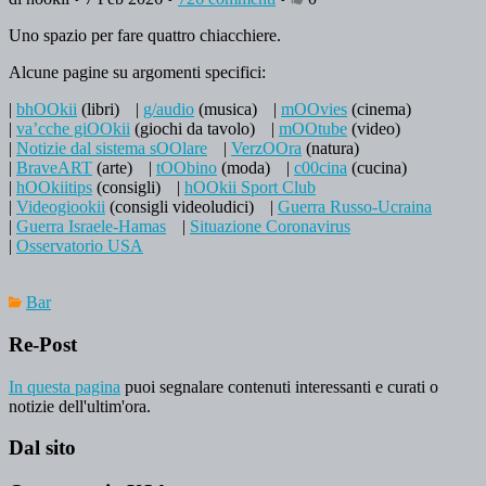
Uno spazio per fare quattro chiacchiere.
Alcune pagine su argomenti specifici:
|
bhOOkii
(libri)
|
g/audio
(musica)
|
mOOvies
(cinema)
|
va’cche giOOkii
(giochi da tavolo)
|
mOOtube
(video)
|
Notizie dal sistema sOOlare
|
VerzOOra
(natura)
|
BraveART
(arte)
|
tOObino
(moda)
|
c00cina
(cucina)
|
hOOkiitips
(consigli)
|
hOOkii Sport Club
|
Videogiookii
(consigli videoludici)
|
Guerra Russo-Ucraina
|
Guerra Israele-Hamas
|
Situazione Coronavirus
|
Osservatorio USA
Bar
Re-Post
In questa pagina
puoi segnalare contenuti interessanti e curati o
notizie dell'ultim'ora.
Dal sito