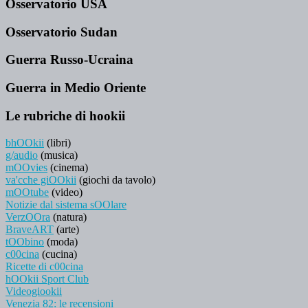
Osservatorio USA
Osservatorio Sudan
Guerra Russo-Ucraina
Guerra in Medio Oriente
Le rubriche di hookii
bhOOkii
(libri)
g/audio
(musica)
mOOvies
(cinema)
va'cche giOOkii
(giochi da tavolo)
mOOtube
(video)
Notizie dal sistema sOOlare
VerzOOra
(natura)
BraveART
(arte)
tOObino
(moda)
c00cina
(cucina)
Ricette di c00cina
hOOkii Sport Club
Videogiookii
Venezia 82: le recensioni