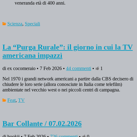
veneranda età di 400 anni.
Scienza
,
Speciali
La “Purga Rurale”: il giorno in cui la TV
americana impazzì
di ex cocomeraio • 7 Feb 2026 •
44 commenti
•
1
Nel 1970 i grandi network americani a partire dalla CBS decisero di
chiudere le loro serie (allora conosciute in Italia come telefilm)
ambientate nel vecchio west o nei piccoli centri di campagna.
Feat
,
TV
Bar Collante / 07.02.2026
di hookii • 7 Feb 2026 •
726 commenti
•
0