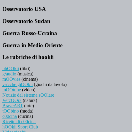
Osservatorio USA
Osservatorio Sudan
Guerra Russo-Ucraina
Guerra in Medio Oriente
Le rubriche di hookii
bhOOkii
(libri)
g/audio
(musica)
mOOvies
(cinema)
va'cche giOOkii
(giochi da tavolo)
mOOtube
(video)
Notizie dal sistema sOOlare
VerzOOra
(natura)
BraveART
(arte)
tOObino
(moda)
c00cina
(cucina)
Ricette di c00cina
hOOkii Sport Club