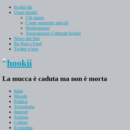
hookii lab
Usare hookii
Chi siamo
Come suggerire articoli
Moderazione
Associazione Culturale hookii
News dal Sito
Re-Post e Feed
Twitter e box
La mucca è caduta ma non è morta
Italia
Mondo
Politica
Tecnologia
Internet
Scienza
Cultura
Economia