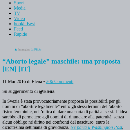
Sport
Media
TV
Video
hookii Best
Feed
Rapide
Immagine
da Flickr
“Aborto legale” maschile: una proposta
[EN] [IT]
11 Mar 2016
di Elena
•
206 Commenti
Su suggerimento di
@Elena
In Svezia è stata provocatoriamente proposta la possibilità per gli
uomini di “abortire legalmente” entro gli stessi termini dell’aborto
fisico femminile, nell’ottica di dare una sorta di parità ai sessi. L’idea
sarebbe di permettere agli uomini di rinunciare alla paternità, senza
alcun obbligo né diritto nei confronti del nascituro, entro la
diciottesima settimana di gravidanza.
Ne parla il Washington Post
,