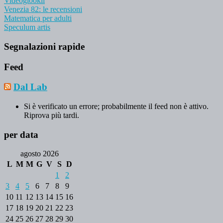
Videogiookii
Venezia 82: le recensioni
Matematica per adulti
Speculum artis
Segnalazioni rapide
Feed
Dal Lab
Si è verificato un errore; probabilmente il feed non è attivo.
Riprova più tardi.
per data
agosto 2026
L
M
M
G
V
S
D
1
2
3
4
5
6
7
8
9
10
11
12
13
14
15
16
17
18
19
20
21
22
23
24
25
26
27
28
29
30