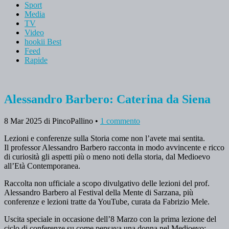
Sport
Media
TV
Video
hookii Best
Feed
Rapide
Alessandro Barbero: Caterina da Siena
8 Mar 2025
di PincoPallino
•
1 commento
Lezioni e conferenze sulla Storia come non l’avete mai sentita.
Il professor Alessandro Barbero racconta in modo avvincente e ricco
di curiosità gli aspetti più o meno noti della storia, dal Medioevo
all’Età Contemporanea.
Raccolta non ufficiale a scopo divulgativo delle lezioni del prof.
Alessandro Barbero al Festival della Mente di Sarzana, più
conferenze e lezioni tratte da YouTube, curata da Fabrizio Mele.
Uscita speciale in occasione dell’8 Marzo con la prima lezione del
ciclo di conferenze su come pensava una donna nel Medioevo;