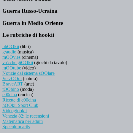
Guerra Russo-Ucraina
Guerra in Medio Oriente
Le rubriche di hookii
bhOOkii
(libri)
g/audio
(musica)
mOOvies
(cinema)
va'cche giOOkii
(giochi da tavolo)
mOOtube
(video)
Notizie dal sistema sOOlare
VerzOOra
(natura)
BraveART
(arte)
tOObino
(moda)
c00cina
(cucina)
Ricette di c00cina
hOOkii Sport Club
Videogiookii
Venezia 82: le recensioni
Matematica per adulti
Speculum artis