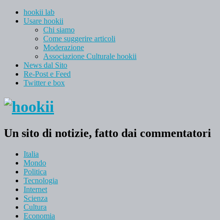
hookii lab
Usare hookii
Chi siamo
Come suggerire articoli
Moderazione
Associazione Culturale hookii
News dal Sito
Re-Post e Feed
Twitter e box
Un sito di notizie, fatto dai commentatori
Italia
Mondo
Politica
Tecnologia
Internet
Scienza
Cultura
Economia