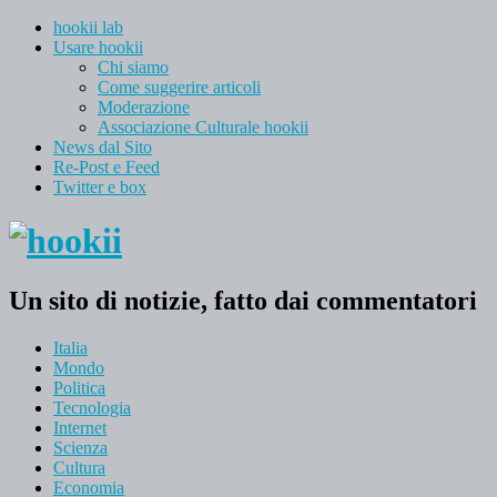
hookii lab
Usare hookii
Chi siamo
Come suggerire articoli
Moderazione
Associazione Culturale hookii
News dal Sito
Re-Post e Feed
Twitter e box
Un sito di notizie, fatto dai commentatori
Italia
Mondo
Politica
Tecnologia
Internet
Scienza
Cultura
Economia