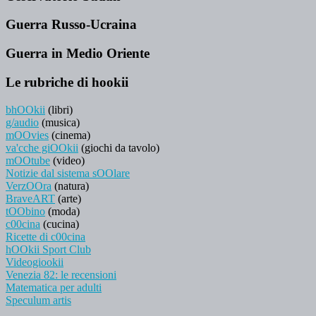
Guerra Russo-Ucraina
Guerra in Medio Oriente
Le rubriche di hookii
bhOOkii
(libri)
g/audio
(musica)
mOOvies
(cinema)
va'cche giOOkii
(giochi da tavolo)
mOOtube
(video)
Notizie dal sistema sOOlare
VerzOOra
(natura)
BraveART
(arte)
tOObino
(moda)
c00cina
(cucina)
Ricette di c00cina
hOOkii Sport Club
Videogiookii
Venezia 82: le recensioni
Matematica per adulti
Speculum artis