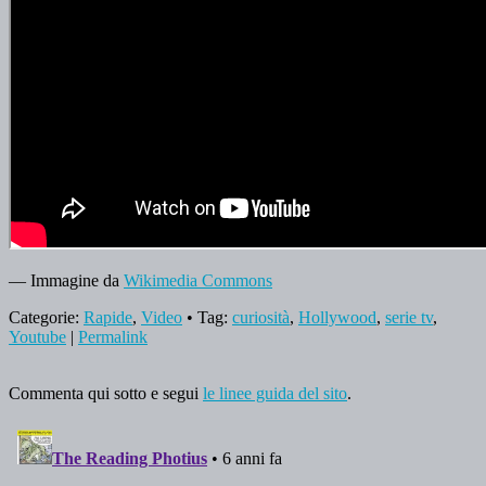
— Immagine da
Wikimedia Commons
Categorie:
Rapide
,
Video
• Tag:
curiosità
,
Hollywood
,
serie tv
,
Youtube
|
Permalink
Commenta qui sotto e segui
le linee guida del sito
.