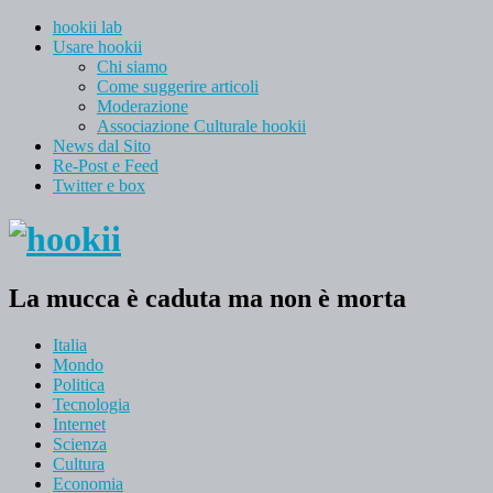
hookii lab
Usare hookii
Chi siamo
Come suggerire articoli
Moderazione
Associazione Culturale hookii
News dal Sito
Re-Post e Feed
Twitter e box
La mucca è caduta ma non è morta
Italia
Mondo
Politica
Tecnologia
Internet
Scienza
Cultura
Economia