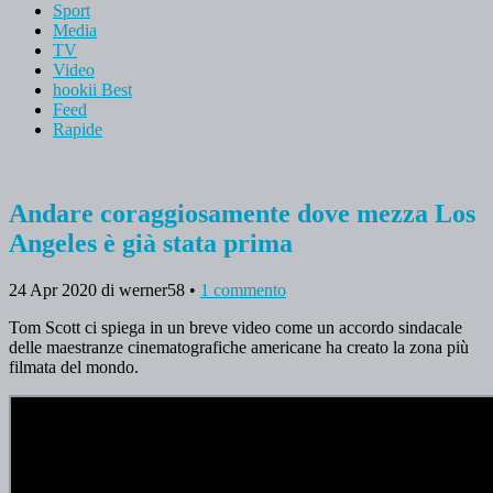
Sport
Media
TV
Video
hookii Best
Feed
Rapide
Andare coraggiosamente dove mezza Los
Angeles è già stata prima
24 Apr 2020
di werner58
•
1 commento
Tom Scott ci spiega in un breve video come un accordo sindacale
delle maestranze cinematografiche americane ha creato la zona più
filmata del mondo.