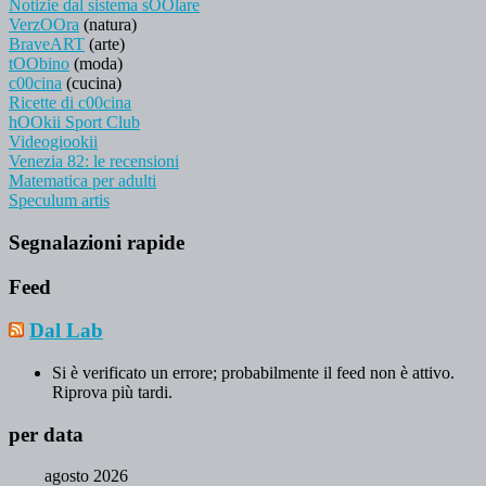
Notizie dal sistema sOOlare
VerzOOra
(natura)
BraveART
(arte)
tOObino
(moda)
c00cina
(cucina)
Ricette di c00cina
hOOkii Sport Club
Videogiookii
Venezia 82: le recensioni
Matematica per adulti
Speculum artis
Segnalazioni rapide
Feed
Dal Lab
Si è verificato un errore; probabilmente il feed non è attivo.
Riprova più tardi.
per data
agosto 2026