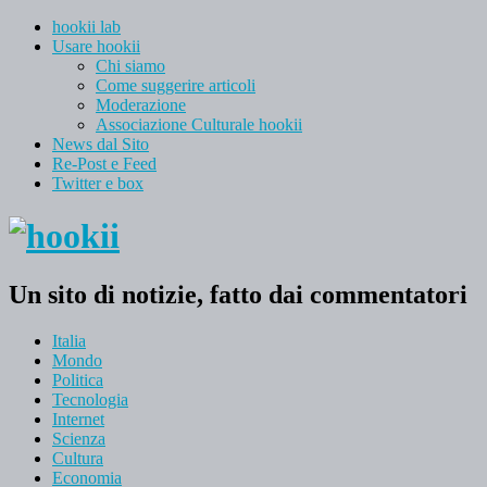
hookii lab
Usare hookii
Chi siamo
Come suggerire articoli
Moderazione
Associazione Culturale hookii
News dal Sito
Re-Post e Feed
Twitter e box
Un sito di notizie, fatto dai commentatori
Italia
Mondo
Politica
Tecnologia
Internet
Scienza
Cultura
Economia