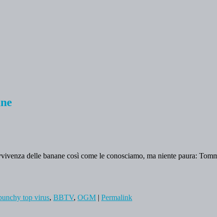
ane
avvivenza delle banane così come le conosciamo, ma niente paura: Tom
bunchy top virus
,
BBTV
,
OGM
|
Permalink