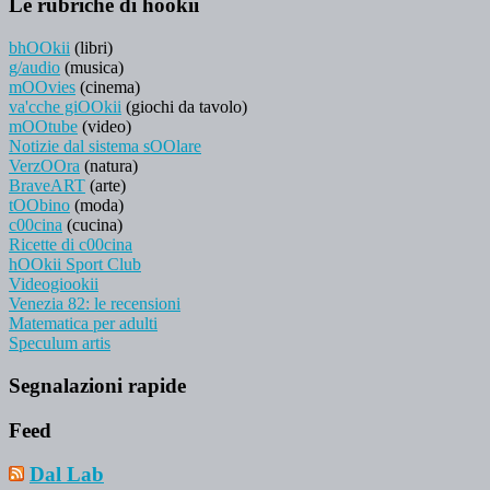
Le rubriche di hookii
bhOOkii
(libri)
g/audio
(musica)
mOOvies
(cinema)
va'cche giOOkii
(giochi da tavolo)
mOOtube
(video)
Notizie dal sistema sOOlare
VerzOOra
(natura)
BraveART
(arte)
tOObino
(moda)
c00cina
(cucina)
Ricette di c00cina
hOOkii Sport Club
Videogiookii
Venezia 82: le recensioni
Matematica per adulti
Speculum artis
Segnalazioni rapide
Feed
Dal Lab