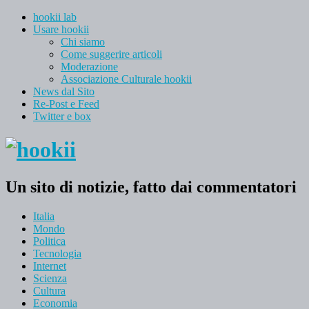
hookii lab
Usare hookii
Chi siamo
Come suggerire articoli
Moderazione
Associazione Culturale hookii
News dal Sito
Re-Post e Feed
Twitter e box
Un sito di notizie, fatto dai commentatori
Italia
Mondo
Politica
Tecnologia
Internet
Scienza
Cultura
Economia