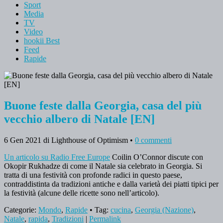
Sport
Media
TV
Video
hookii Best
Feed
Rapide
Buone feste dalla Georgia, casa del più
vecchio albero di Natale [EN]
6 Gen 2021
di Lighthouse of Optimism
•
0 commenti
Un articolo su Radio Free Europe
Coilin O’Connor discute con
Okopir Rukhadze di come il Natale sia celebrato in Georgia. Si
tratta di una festività con profonde radici in questo paese,
contraddistinta da tradizioni antiche e dalla varietà dei piatti tipici per
la festività (alcune delle ricette sono nell’articolo).
Categorie:
Mondo
,
Rapide
• Tag:
cucina
,
Georgia (Nazione)
,
Natale
,
rapida
,
Tradizioni
|
Permalink