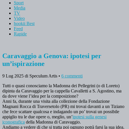
Sport
Media
TV
Video
hookii Best
Feed
Rapide
Caravaggio a Genova: ipotesi per
un’ispirazione
9 Lug 2025
di Speculum Artis
•
6 commenti
Tutti o quasi conosciamo la Madonna dei Pellegrini (o di Loreto)
dipinta da Caravaggio per la cappella Cavalletti a S. Agostino, ma
da dove viene l’idea per la composizione?
Anni fa, durante una visita alla collezione della Fondazione
Magnani Rocca di Traversetolo (PR) mi trovai davanti a un Tiziano
che fece scattare qualcosa e indagando un po’ trovai un possibile
appiglio tra le due opere o, meglio, un’
ipotesi sulla genesi
iconografica
della Madonna di Caravaggio.
Andiamo a vedere di che si tratta poi ognuno potrà farsi la sua idea.