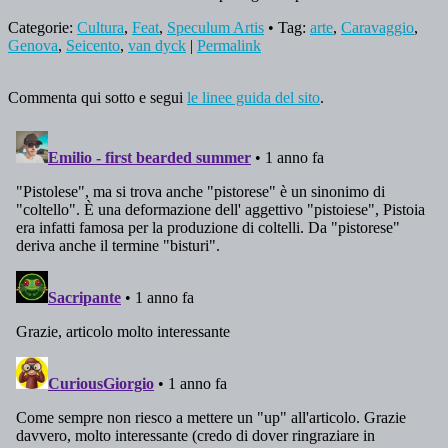
Categorie:
Cultura
,
Feat
,
Speculum Artis
• Tag:
arte
,
Caravaggio
,
Genova
,
Seicento
,
van dyck
|
Permalink
Commenta qui sotto e segui
le linee guida del sito
.