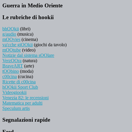
Guerra in Medio Oriente
Le rubriche di hookii
bhOOkii
(libri)
g/audio
(musica)
mOOvies
(cinema)
va'cche giOOkii
(giochi da tavolo)
mOOtube
(video)
Notizie dal sistema sOOlare
VerzOOra
(natura)
BraveART
(arte)
tOObino
(moda)
c00cina
(cucina)
Ricette di c00cina
hOOkii Sport Club
Videogiookii
Venezia 82: le recensioni
Matematica per adulti
Speculum artis
Segnalazioni rapide
Feed