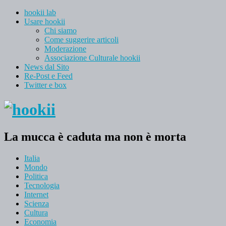
hookii lab
Usare hookii
Chi siamo
Come suggerire articoli
Moderazione
Associazione Culturale hookii
News dal Sito
Re-Post e Feed
Twitter e box
La mucca è caduta ma non è morta
Italia
Mondo
Politica
Tecnologia
Internet
Scienza
Cultura
Economia