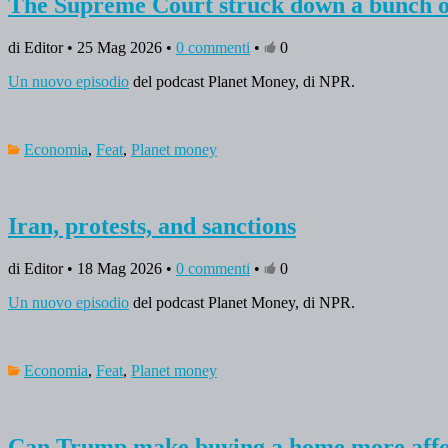
The Supreme Court struck down a bunch o
di Editor • 25 Mag 2026 •
0 commenti
•
0
Un nuovo episodio
del podcast Planet Money, di NPR.
Economia
,
Feat
,
Planet money
Iran, protests, and sanctions
di Editor • 18 Mag 2026 •
0 commenti
•
0
Un nuovo episodio
del podcast Planet Money, di NPR.
Economia
,
Feat
,
Planet money
Can Trump make buying a home more aff