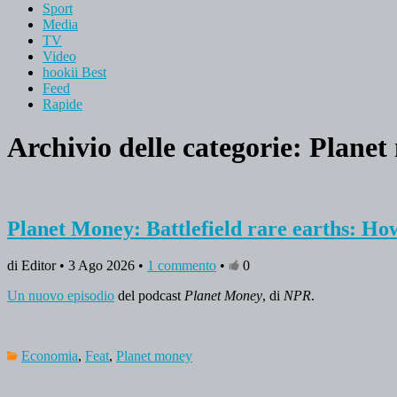
Sport
Media
TV
Video
hookii Best
Feed
Rapide
Archivio delle categorie:
Planet
Planet Money: Battlefield rare earths: How
di Editor • 3 Ago 2026 •
1 commento
•
0
Un nuovo episodio
del podcast
Planet Money
, di
NPR
.
Economia
,
Feat
,
Planet money