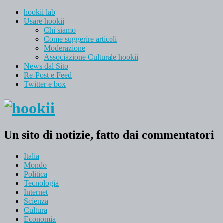
hookii lab
Usare hookii
Chi siamo
Come suggerire articoli
Moderazione
Associazione Culturale hookii
News dal Sito
Re-Post e Feed
Twitter e box
Un sito di notizie, fatto dai commentatori
Italia
Mondo
Politica
Tecnologia
Internet
Scienza
Cultura
Economia