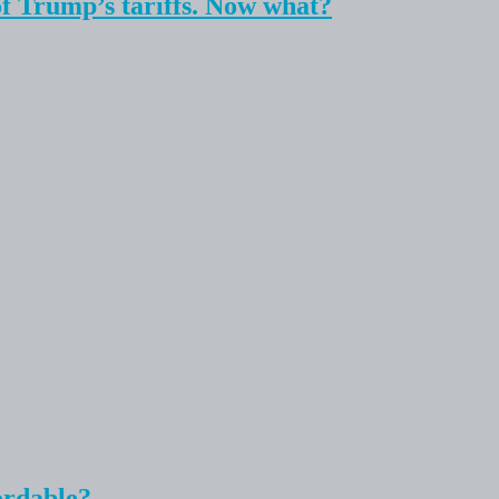
f Trump’s tariffs. Now what?
ordable?