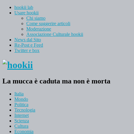
hookii lab
Usare hookii
Chi siamo
Come suggerire articoli
Moderazione
Associazione Culturale hookii
News dal Sito
Re-Post e Feed
Twitter e box
La mucca è caduta ma non è morta
Italia
Mondo
Politica
Tecnologia
Internet
Scienza
Cultura
Economia