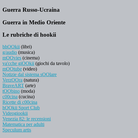
Guerra Russo-Ucraina
Guerra in Medio Oriente
Le rubriche di hookii
bhOOkii
(libri)
g/audio
(musica)
mOOvies
(cinema)
va'cche giOOkii
(giochi da tavolo)
mOOtube
(video)
Notizie dal sistema sOOlare
VerzOOra
(natura)
BraveART
(arte)
tOObino
(moda)
c00cina
(cucina)
Ricette di c00cina
hOOkii Sport Club
Videogiookii
Venezia 82: le recensioni
Matematica per adulti
Speculum artis