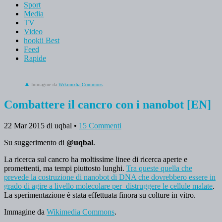
Sport
Media
TV
Video
hookii Best
Feed
Rapide
Immagine da
Wikimedia Commons
.
Combattere il cancro con i nanobot [EN]
22 Mar 2015
di uqbal
•
15 Commenti
Su suggerimento di
@uqbal
.
La ricerca sul cancro ha moltissime linee di ricerca aperte e
promettenti, ma tempi piuttosto lunghi.
Tra queste quella che
prevede la costruzione di nanobot di DNA che dovrebbero essere in
grado di agire a livello molecolare per distruggere le cellule malate
.
La sperimentazione è stata effettuata finora su colture in vitro.
Immagine da
Wikimedia Commons
.