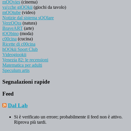
mOOvies
(cinema)
va'cche giOOkii
(giochi da tavolo)
mOOtube
(video)
Notizie dal sistema sOOlare
VerzOOra
(natura)
BraveART
(arte)
tOObino
(moda)
c00cina
(cucina)
Ricette di c00cina
hOOkii Sport Club
Videogiookii
Venezia 82: le recensioni
Matematica per adulti
Speculum artis
Segnalazioni rapide
Feed
Dal Lab
Si è verificato un errore; probabilmente il feed non è attivo.
Riprova più tardi.