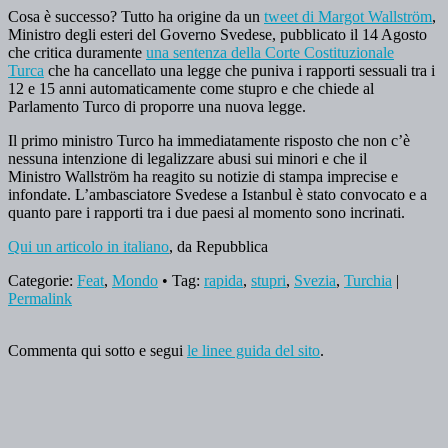
Cosa è successo? Tutto ha origine da un
tweet di Margot Wallström
,
Ministro degli esteri del Governo Svedese, pubblicato il 14 Agosto
che critica duramente
una sentenza della Corte Costituzionale
Turca
che ha cancellato una legge che puniva i rapporti sessuali tra i
12 e 15 anni automaticamente come stupro e che chiede al
Parlamento Turco di proporre una nuova legge.
Il primo ministro Turco ha immediatamente risposto che non c’è
nessuna intenzione di legalizzare abusi sui minori e che il
Ministro Wallström ha reagito su notizie di stampa imprecise e
infondate. L’ambasciatore Svedese a Istanbul è stato convocato e a
quanto pare i rapporti tra i due paesi al momento sono incrinati.
Qui un articolo in italiano
, da Repubblica
Categorie:
Feat
,
Mondo
• Tag:
rapida
,
stupri
,
Svezia
,
Turchia
|
Permalink
Commenta qui sotto e segui
le linee guida del sito
.