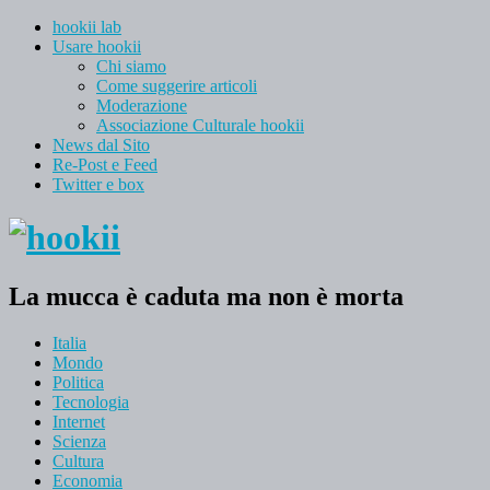
hookii lab
Usare hookii
Chi siamo
Come suggerire articoli
Moderazione
Associazione Culturale hookii
News dal Sito
Re-Post e Feed
Twitter e box
La mucca è caduta ma non è morta
Italia
Mondo
Politica
Tecnologia
Internet
Scienza
Cultura
Economia