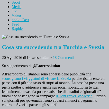
Sport
Media
TV
Video
hookii Best
Feed
Rapide
Cosa sta succedendo tra Turchia e Svezia
20 Ago 2016
di Lowresolution
•
18 Commenti
Su suggerimento di
@Lowresolution
All’aeroporto di Istanbul sono apparse delle pubblicità che
sconsigliano i viaggiatori di visitare la Svezia
perché risulta essere il
paese con il più alto tasso di stupri al mondo. La cosa ha preso una
piega piuttosto aggressiva anche sui social, sopratutto su twitter,
letteralmente invasi da post e statistiche di cittadini e “giornalisti”
turchi che sostengono la campagna
#DontTravelToSweden
. Perfino
sui giornali pro-governativi sono apparsi annunci a pagamento
contro la Svezia “paese degli stupri”.