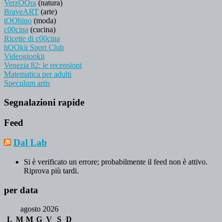
VerzOOra
(natura)
BraveART
(arte)
tOObino
(moda)
c00cina
(cucina)
Ricette di c00cina
hOOkii Sport Club
Videogiookii
Venezia 82: le recensioni
Matematica per adulti
Speculum artis
Segnalazioni rapide
Feed
Dal Lab
Si è verificato un errore; probabilmente il feed non è attivo.
Riprova più tardi.
per data
agosto 2026
L
M
M
G
V
S
D