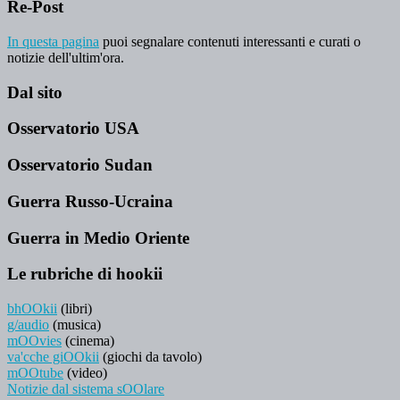
Re-Post
In questa pagina
puoi segnalare contenuti interessanti e curati o
notizie dell'ultim'ora.
Dal sito
Osservatorio USA
Osservatorio Sudan
Guerra Russo-Ucraina
Guerra in Medio Oriente
Le rubriche di hookii
bhOOkii
(libri)
g/audio
(musica)
mOOvies
(cinema)
va'cche giOOkii
(giochi da tavolo)
mOOtube
(video)
Notizie dal sistema sOOlare