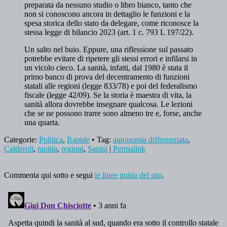
preparata da nessuno studio o libro bianco, tanto che
non si conoscono ancora in dettaglio le funzioni e la
spesa storica dello stato da delegare, come riconosce la
stessa legge di bilancio 2023 (art. 1 c. 793 L 197/22).
Un salto nel buio. Eppure, una riflessione sul passato
potrebbe evitare di ripetere gli stessi errori e infilarsi in
un vicolo cieco. La sanità, infatti, dal 1980 è stata il
primo banco di prova del decentramento di funzioni
statali alle regioni (legge 833/78) e poi del federalismo
fiscale (legge 42/09). Se la storia è maestra di vita, la
sanità allora dovrebbe insegnare qualcosa. Le lezioni
che se ne possono trarre sono almeno tre e, forse, anche
una quarta.
Categorie:
Politica
,
Rapide
• Tag:
autonomia differenziata
,
Calderoli
,
rapida
,
regioni
,
Sanità
|
Permalink
Commenta qui sotto e segui
le linee guida del sito
.