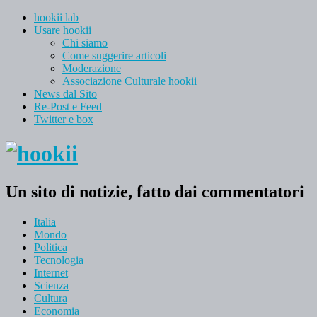
hookii lab
Usare hookii
Chi siamo
Come suggerire articoli
Moderazione
Associazione Culturale hookii
News dal Sito
Re-Post e Feed
Twitter e box
Un sito di notizie, fatto dai commentatori
Italia
Mondo
Politica
Tecnologia
Internet
Scienza
Cultura
Economia