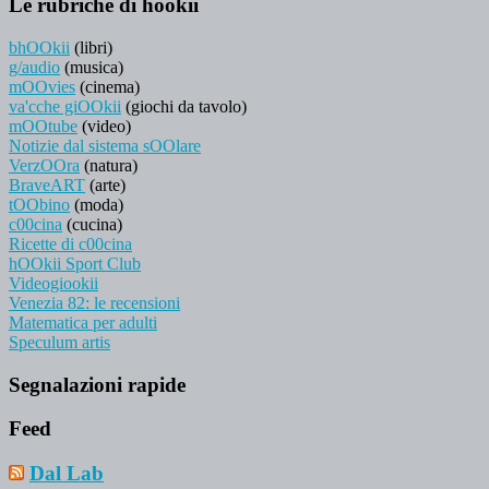
Le rubriche di hookii
bhOOkii
(libri)
g/audio
(musica)
mOOvies
(cinema)
va'cche giOOkii
(giochi da tavolo)
mOOtube
(video)
Notizie dal sistema sOOlare
VerzOOra
(natura)
BraveART
(arte)
tOObino
(moda)
c00cina
(cucina)
Ricette di c00cina
hOOkii Sport Club
Videogiookii
Venezia 82: le recensioni
Matematica per adulti
Speculum artis
Segnalazioni rapide
Feed
Dal Lab