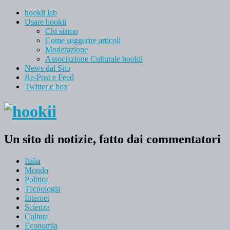
hookii lab
Usare hookii
Chi siamo
Come suggerire articoli
Moderazione
Associazione Culturale hookii
News dal Sito
Re-Post e Feed
Twitter e box
Un sito di notizie, fatto dai commentatori
Italia
Mondo
Politica
Tecnologia
Internet
Scienza
Cultura
Economia