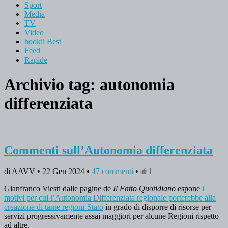
Sport
Media
TV
Video
hookii Best
Feed
Rapide
Archivio tag:
autonomia
differenziata
Commenti sull’Autonomia differenziata
di AAVV • 22 Gen 2024 •
47 commenti
•
1
Gianfranco Viesti dalle pagine de
Il
Fatto Quotidiano
espone
i
motivi per cui l’Autonomia Differenziata regionale porterebbe alla
creazione di tante regioni-Stato
in grado di disporre di risorse per
servizi progressivamente assai maggiori per alcune Regioni rispetto
ad altre.