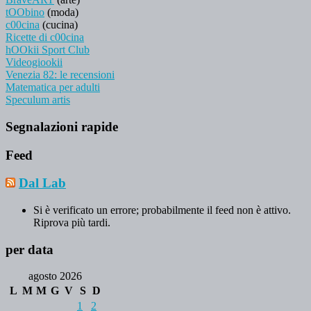
tOObino
(moda)
c00cina
(cucina)
Ricette di c00cina
hOOkii Sport Club
Videogiookii
Venezia 82: le recensioni
Matematica per adulti
Speculum artis
Segnalazioni rapide
Feed
Dal Lab
Si è verificato un errore; probabilmente il feed non è attivo.
Riprova più tardi.
per data
agosto 2026
L
M
M
G
V
S
D
1
2