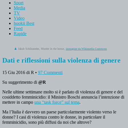
Sport
Media
TV
Video
hookii Best
Feed
Rapide
Jakub Schikaneder, Murder in the house,
immagine da Wikimedia Commons
Dati e riflessioni sulla violenza di genere
15 Giu 2016
di R
•
97 Commenti
Su suggerimento di
@R
Nelle ultime settimane molto si è parlato di violenza di genere e del
cosiddetto femminicidio: il Ministro Boschi annuncia l’intenzione di
mettere in campo
una “task force” sul tema
.
Ma l’Italia è davvero un paese particolarmente violento verso le
donne? I casi di violenza contro le donne, in particolare il
femminicidio, sono più diffusi da noi che altrove?