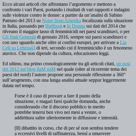
Ecco alcuni articoli che affrontano l’argomento e mettono a
confronto i vari Paesi, portando i risultati di vari rapporti e indagini
sulle violenze contro le donne: a partire da un’analisi di Sabino
Patruno del 2013 su
Noise from Amerika
focalizzata sulla situazione
in Italia, passando per
Huffpost
e
Io Donna
sui dati del 2014 che
rilveano il maggior tasso di femminicidi nei paesi scandinavi, o per
Gli Stati Generali
di gennaio 2016, sempre sui paesi scandinavi e
con uno sguardo anche oltre ai confini europei, per arrivare a
Lia
Celi su Lettera43
di ieri, secondo cui il femminicidio è un fenomeno
atavico. Che non dipende da cultura, educazioneo leggi.
Ed ultimo, ma primo cronologicamente tra gli articoli citati,
un post
del 2012 sul blog llaM gaM
nel quale (oltre al ricorrente tema dei
paesi del nord) l’autore propone una personale riflessione a 360°
sull’arogmento, con una lunga analisi attuale seppur leggermente
datata nel tempo.
Forse è il caso di provare a fare il punto della
situazione, e magari farsi qualche domanda, anche
considerando che il discorso pubblico in merito
potrebbe tenersi ben vivo nei mesi a venire, o
addirittura salire ulteriormente in diffusione e intensità.
[Il] dibattito in corso, che di per sé non sembra tendere
a eccessivi livelli di raffinatezza, bensì a smuovere