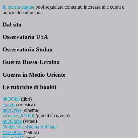
In questa pagina
puoi segnalare contenuti interessanti e curati o
notizie dell'ultim'ora.
Dal sito
Osservatorio USA
Osservatorio Sudan
Guerra Russo-Ucraina
Guerra in Medio Oriente
Le rubriche di hookii
bhOOkii
(libri)
g/audio
(musica)
mOOvies
(cinema)
va'cche giOOkii
(giochi da tavolo)
mOOtube
(video)
Notizie dal sistema sOOlare
VerzOOra
(natura)
BraveART
(arte)