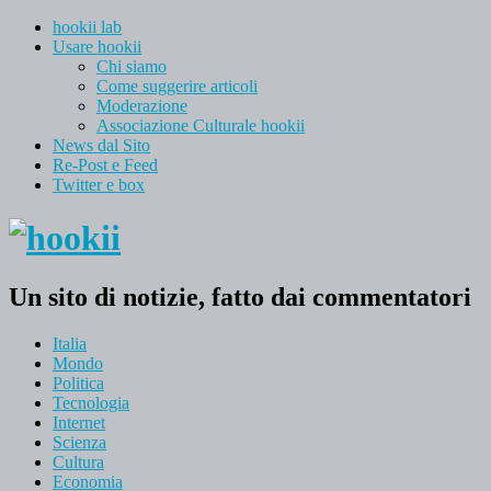
hookii lab
Usare hookii
Chi siamo
Come suggerire articoli
Moderazione
Associazione Culturale hookii
News dal Sito
Re-Post e Feed
Twitter e box
Un sito di notizie, fatto dai commentatori
Italia
Mondo
Politica
Tecnologia
Internet
Scienza
Cultura
Economia