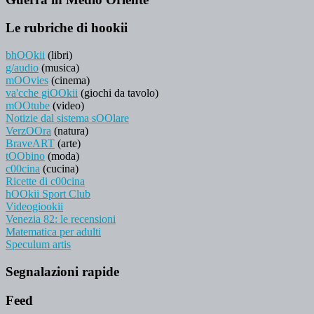
Le rubriche di hookii
bhOOkii
(libri)
g/audio
(musica)
mOOvies
(cinema)
va'cche giOOkii
(giochi da tavolo)
mOOtube
(video)
Notizie dal sistema sOOlare
VerzOOra
(natura)
BraveART
(arte)
tOObino
(moda)
c00cina
(cucina)
Ricette di c00cina
hOOkii Sport Club
Videogiookii
Venezia 82: le recensioni
Matematica per adulti
Speculum artis
Segnalazioni rapide
Feed