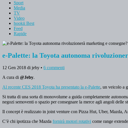
Sport
Media
TV
Video
hookii Best
Feed
Rapide
e-Palette: la Toyota autonoma rivoluzione
12 Gen 2018
di jeby
•
6 commenti
A cura di
@Jeby
.
Al recente CES 2018 Toyota ha presentato la e-Palette
, un veicolo a 
Si tratta di una sorta di monovolume a guida completamente autonoma, c
negozi semoventi o spazio per consegnare la merce agli angoli delle st
Il concept è realizzato in joint venture con Pizza Hut, Uber, Mazda, A
C’è chi ipotizza che Mazda
fornirà motori rotativi
come range extender