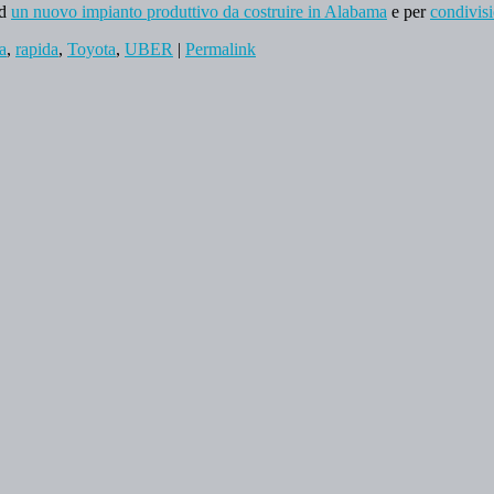
ad
un nuovo impianto produttivo da costruire in Alabama
e per
condivisi
a
,
rapida
,
Toyota
,
UBER
|
Permalink