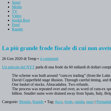
Sport
Media
TV
Video
hookii Best
Feed
Rapide
La più grande frode fiscale di cui non avet
26 Gen 2020
di Temp
•
4 commenti
Un articolo del NYT
parla di una frode da 60 miliardi di dollari comp
The scheme was built around “cum-ex trading” (from the Latin f
David Copperfield stage illusion. Through careful timing, and t
One basket of stocks. Abracadabra. Two refunds.
The process was repeated over and over, as word of cum-ex spre
billion. Smaller sums were drained away from Spain, Italy, Bel
Categorie:
Mondo
,
Rapide
• Tag:
fisco
,
frode
,
rapida
,
tasse
|
Permalin