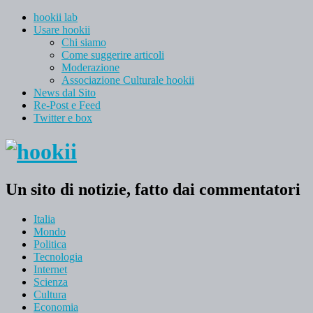
hookii lab
Usare hookii
Chi siamo
Come suggerire articoli
Moderazione
Associazione Culturale hookii
News dal Sito
Re-Post e Feed
Twitter e box
Un sito di notizie, fatto dai commentatori
Italia
Mondo
Politica
Tecnologia
Internet
Scienza
Cultura
Economia