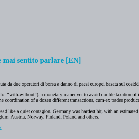
e mai sentito parlare [EN]
iuta da due operatori di borsa a danno di paesi europei basata sul cosid
or “with-without”): a monetary maneuver to avoid double taxation of inv
he coordination of a dozen different transactions, cum-ex trades produc
ad like a quiet contagion. Germany was hardest hit, with an estimated $
gium, Austria, Norway, Finland, Poland and others.
k