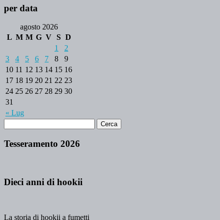
per data
agosto 2026
L
M
M
G
V
S
D
1
2
3
4
5
6
7
8
9
10
11
12
13
14
15
16
17
18
19
20
21
22
23
24
25
26
27
28
29
30
31
« Lug
Tesseramento 2026
Dieci anni di hookii
La storia di hookii a fumetti