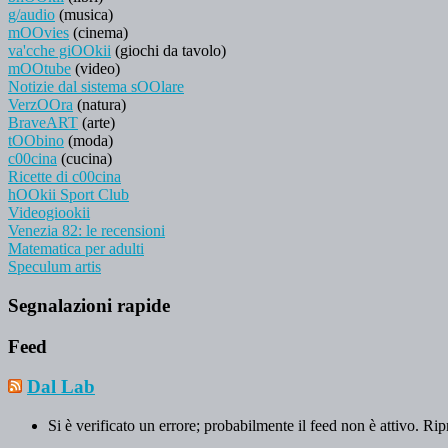
g/audio
(musica)
mOOvies
(cinema)
va'cche giOOkii
(giochi da tavolo)
mOOtube
(video)
Notizie dal sistema sOOlare
VerzOOra
(natura)
BraveART
(arte)
tOObino
(moda)
c00cina
(cucina)
Ricette di c00cina
hOOkii Sport Club
Videogiookii
Venezia 82: le recensioni
Matematica per adulti
Speculum artis
Segnalazioni rapide
Feed
Dal Lab
Si è verificato un errore; probabilmente il feed non è attivo. Rip