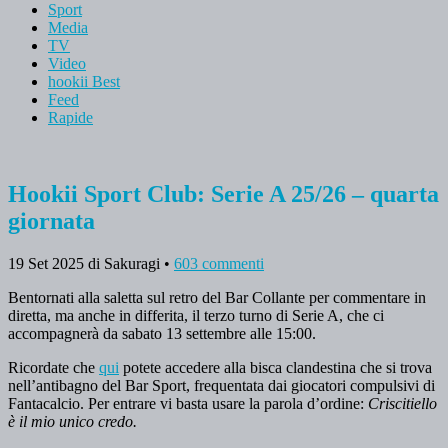
Sport
Media
TV
Video
hookii Best
Feed
Rapide
Hookii Sport Club: Serie A 25/26 – quarta
giornata
19 Set 2025
di Sakuragi
•
603 commenti
Bentornati alla saletta sul retro del Bar Collante per commentare in
diretta, ma anche in differita, il terzo turno di Serie A, che ci
accompagnerà da sabato 13 settembre alle 15:00.
Ricordate che
qui
potete accedere alla bisca clandestina che si trova
nell’antibagno del Bar Sport, frequentata dai giocatori compulsivi di
Fantacalcio. Per entrare vi basta usare la parola d’ordine:
Criscitiello
è il mio unico credo.