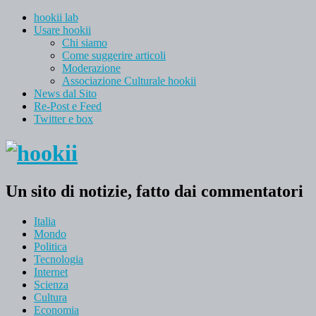
hookii lab
Usare hookii
Chi siamo
Come suggerire articoli
Moderazione
Associazione Culturale hookii
News dal Sito
Re-Post e Feed
Twitter e box
Un sito di notizie, fatto dai commentatori
Italia
Mondo
Politica
Tecnologia
Internet
Scienza
Cultura
Economia