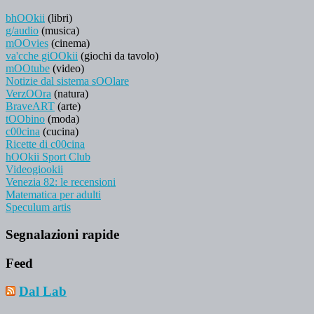
bhOOkii
(libri)
g/audio
(musica)
mOOvies
(cinema)
va'cche giOOkii
(giochi da tavolo)
mOOtube
(video)
Notizie dal sistema sOOlare
VerzOOra
(natura)
BraveART
(arte)
tOObino
(moda)
c00cina
(cucina)
Ricette di c00cina
hOOkii Sport Club
Videogiookii
Venezia 82: le recensioni
Matematica per adulti
Speculum artis
Segnalazioni rapide
Feed
Dal Lab