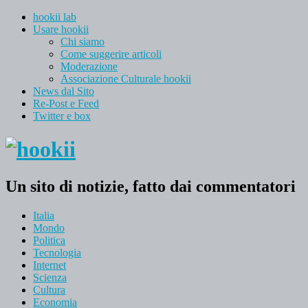
hookii lab
Usare hookii
Chi siamo
Come suggerire articoli
Moderazione
Associazione Culturale hookii
News dal Sito
Re-Post e Feed
Twitter e box
Un sito di notizie, fatto dai commentatori
Italia
Mondo
Politica
Tecnologia
Internet
Scienza
Cultura
Economia