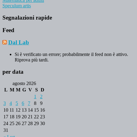
Matematica per adulti
Speculum artis
Segnalazioni rapide
Feed
Dal Lab
Si è verificato un errore; probabilmente il feed non è attivo.
Riprova più tardi.
per data
agosto 2026
L
M
M
G
V
S
D
1
2
3
4
5
6
7
8
9
10
11
12
13
14
15
16
17
18
19
20
21
22
23
24
25
26
27
28
29
30
31
« Lug