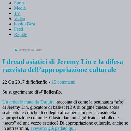
Sport
Media
TV
Video
hookii Best
Feed
Rapide
Immagine da Flickr.
I dread asiatici di Jeremy Lin e la difesa
razzista dell’appropriazione culturale
22 Ott 2017
di floflenflo
•
15 commenti
Su suggerimento di
@floflenflo
.
Un articolo tratto da Esquire
, racconta di come la pettinatura “afro”
di Jeremy Lin, giocatore di basket NBA di origine cinese, abbia
scatenato le critiche di colleghi afroamericani per la cosiddetta
appropriazione culturale. Giusto dare un significato simbolico e
“sacro” ad una vezzo estetico? Di appropriazione culturale, anche se
in altri termini,
avevamo già parlato qui
.