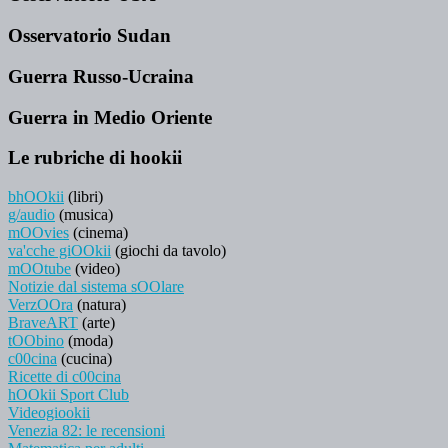
Osservatorio Sudan
Guerra Russo-Ucraina
Guerra in Medio Oriente
Le rubriche di hookii
bhOOkii
(libri)
g/audio
(musica)
mOOvies
(cinema)
va'cche giOOkii
(giochi da tavolo)
mOOtube
(video)
Notizie dal sistema sOOlare
VerzOOra
(natura)
BraveART
(arte)
tOObino
(moda)
c00cina
(cucina)
Ricette di c00cina
hOOkii Sport Club
Videogiookii
Venezia 82: le recensioni