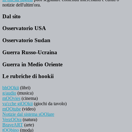
notizie dell'ultim'ora.
Dal sito
Osservatorio USA
Osservatorio Sudan
Guerra Russo-Ucraina
Guerra in Medio Oriente
Le rubriche di hookii
bhOOkii
(libri)
g/audio
(musica)
mOOvies
(cinema)
va'cche giOOkii
(giochi da tavolo)
mOOtube
(video)
Notizie dal sistema sOOlare
VerzOOra
(natura)
BraveART
(arte)
tOObino
(moda)