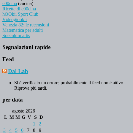
c00cina
(cucina)
Ricette di c00cina
hOOkii Sport Club
Videogiookii
Venezia 82: le recensioni
Matematica per adulti
Speculum artis
Segnalazioni rapide
Feed
Dal Lab
Si è verificato un errore; probabilmente il feed non è attivo.
Riprova più tardi.
per data
agosto 2026
L
M
M
G
V
S
D
1
2
3
4
5
6
7
8
9