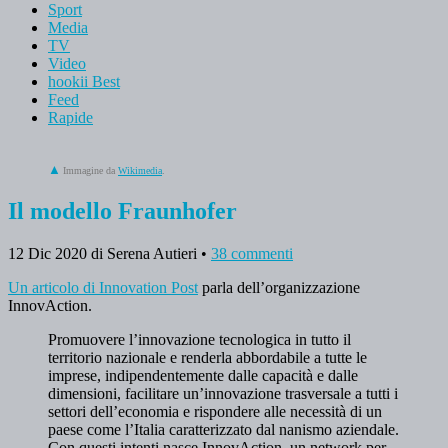
Sport
Media
TV
Video
hookii Best
Feed
Rapide
Immagine da
Wikimedia
.
Il modello Fraunhofer
12 Dic 2020
di Serena Autieri
•
38 commenti
Un articolo di Innovation Post
parla dell’organizzazione
InnovAction.
Promuovere l’innovazione tecnologica in tutto il
territorio nazionale e renderla abbordabile a tutte le
imprese, indipendentemente dalle capacità e dalle
dimensioni, facilitare un’innovazione trasversale a tutti i
settori dell’economia e rispondere alle necessità di un
paese come l’Italia caratterizzato dal nanismo aziendale.
Con questi intenti nasce InnovAction, un network per