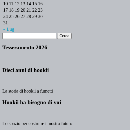
10
11
12
13
14
15
16
17
18
19
20
21
22
23
24
25
26
27
28
29
30
31
« Lug
Tesseramento 2026
Dieci anni di hookii
La storia di hookii a fumetti
Hookii ha bisogno di voi
Lo spazio per costruire il nostro futuro