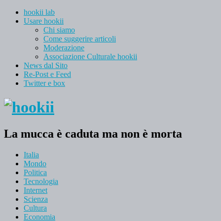
hookii lab
Usare hookii
Chi siamo
Come suggerire articoli
Moderazione
Associazione Culturale hookii
News dal Sito
Re-Post e Feed
Twitter e box
La mucca è caduta ma non è morta
Italia
Mondo
Politica
Tecnologia
Internet
Scienza
Cultura
Economia