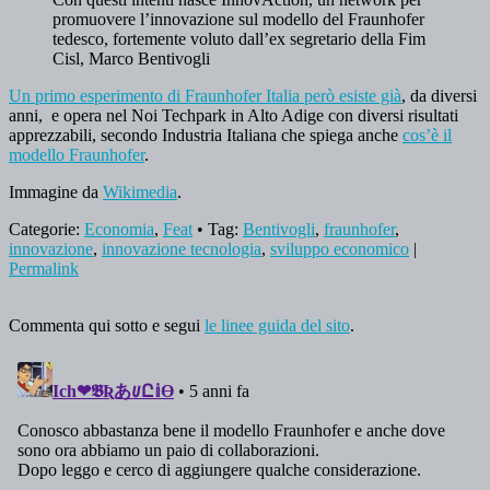
promuovere l’innovazione sul modello del Fraunhofer
tedesco, fortemente voluto dall’ex segretario della Fim
Cisl, Marco Bentivogli
Un primo esperimento di Fraunhofer Italia però esiste già
, da diversi
anni, e opera nel Noi Techpark in Alto Adige con diversi risultati
apprezzabili, secondo Industria Italiana che spiega anche
cos’è il
modello Fraunhofer
.
Immagine da
Wikimedia
.
Categorie:
Economia
,
Feat
• Tag:
Bentivogli
,
fraunhofer
,
innovazione
,
innovazione tecnologia
,
sviluppo economico
|
Permalink
Commenta qui sotto e segui
le linee guida del sito
.