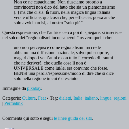
Non ce ne capacitiamo. Non riusciamo proprio a
convincerci non dico del fatto che sia un piemontesismo
[..] ma che ci sia, là fuori, nella magica lingua italiana
vera e ufficiale, qualcosa che, per efficacia, possa anche
solo avvicinarcisi, al nostro “solo più”
Questa espressione, che l’autrice cerca poi di spiegare, si inserisce
nel solco dei “regionalismi inconsapevoli” ovvero quelli che:
uno non percepisce come regionalismi ma crede
abbiano una diffusione nazionale, salvo poi scoprire,
magari dopo i vent’anni e con tutto il corredo di traumi
che ne deriverà, che quella cosa lì non è
UNIVERSALE come lui/lei era convinto che fosse,
BENSÌ una parola/espressione/modo di dire che si dice
solo nella regione in cui è cresciuto.
Immagine da
pixabay
.
Categorie:
Cultura
,
Feat
• Tag:
dialetti
,
Italia
,
italiano
,
lingua
,
regioni
|
Permalink
Commenta qui sotto e segui
le linee guida del sito
.