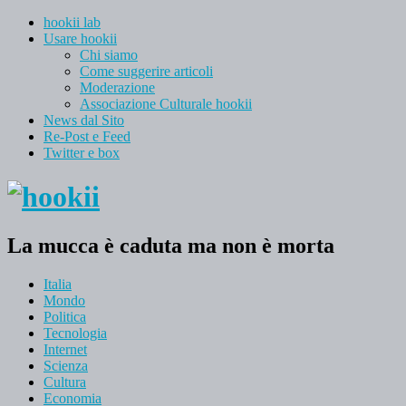
hookii lab
Usare hookii
Chi siamo
Come suggerire articoli
Moderazione
Associazione Culturale hookii
News dal Sito
Re-Post e Feed
Twitter e box
La mucca è caduta ma non è morta
Italia
Mondo
Politica
Tecnologia
Internet
Scienza
Cultura
Economia