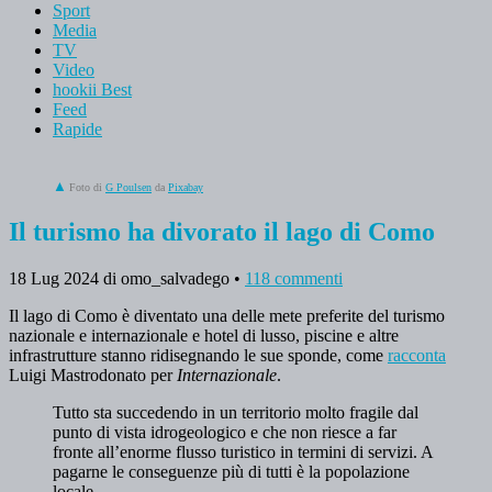
Sport
Media
TV
Video
hookii Best
Feed
Rapide
Foto di
G Poulsen
da
Pixabay
Il turismo ha divorato il lago di Como
18 Lug 2024
di omo_salvadego
•
118 commenti
Il lago di Como è diventato una delle mete preferite del turismo
nazionale e internazionale e hotel di lusso, piscine e altre
infrastrutture stanno ridisegnando le sue sponde, come
racconta
Luigi Mastrodonato per
Internazionale
.
Tutto sta succedendo in un territorio molto fragile dal
punto di vista idrogeologico e che non riesce a far
fronte all’enorme flusso turistico in termini di servizi. A
pagarne le conseguenze più di tutti è la popolazione
locale.