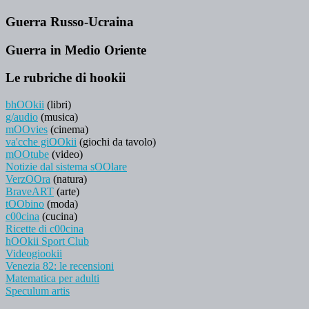
Guerra Russo-Ucraina
Guerra in Medio Oriente
Le rubriche di hookii
bhOOkii
(libri)
g/audio
(musica)
mOOvies
(cinema)
va'cche giOOkii
(giochi da tavolo)
mOOtube
(video)
Notizie dal sistema sOOlare
VerzOOra
(natura)
BraveART
(arte)
tOObino
(moda)
c00cina
(cucina)
Ricette di c00cina
hOOkii Sport Club
Videogiookii
Venezia 82: le recensioni
Matematica per adulti
Speculum artis