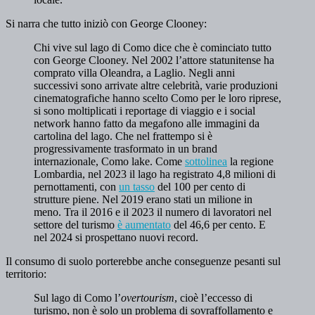
Si narra che tutto iniziò con George Clooney:
Chi vive sul lago di Como dice che è cominciato tutto
con George Clooney. Nel 2002 l’attore statunitense ha
comprato villa Oleandra, a Laglio. Negli anni
successivi sono arrivate altre celebrità, varie produzioni
cinematografiche hanno scelto Como per le loro riprese,
si sono moltiplicati i reportage di viaggio e i social
network hanno fatto da megafono alle immagini da
cartolina del lago. Che nel frattempo si è
progressivamente trasformato in un brand
internazionale, Como lake. Come
sottolinea
la regione
Lombardia, nel 2023 il lago ha registrato 4,8 milioni di
pernottamenti, con
un tasso
del 100 per cento di
strutture piene. Nel 2019 erano stati un milione in
meno. Tra il 2016 e il 2023 il numero di lavoratori nel
settore del turismo
è aumentato
del 46,6 per cento. E
nel 2024 si prospettano nuovi record.
Il consumo di suolo porterebbe anche conseguenze pesanti sul
territorio:
Sul lago di Como l’
overtourism
, cioè l’eccesso di
turismo, non è solo un problema di sovraffollamento e