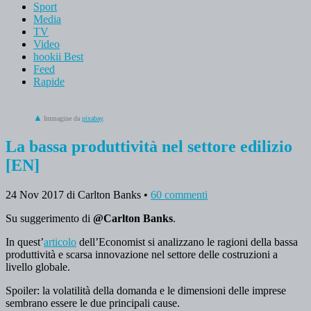
Sport
Media
TV
Video
hookii Best
Feed
Rapide
Immagine da
pixabay
.
La bassa produttività nel settore edilizio
[EN]
24 Nov 2017
di Carlton Banks
•
60 commenti
Su suggerimento di
@Carlton Banks
.
In quest’
articolo
dell’Economist si analizzano le ragioni della bassa
produttività e scarsa innovazione nel settore delle costruzioni a
livello globale.
Spoiler: la volatilità della domanda e le dimensioni delle imprese
sembrano essere le due principali cause.