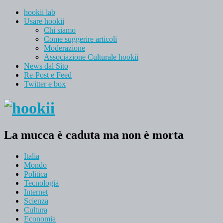
hookii lab
Usare hookii
Chi siamo
Come suggerire articoli
Moderazione
Associazione Culturale hookii
News dal Sito
Re-Post e Feed
Twitter e box
La mucca è caduta ma non è morta
Italia
Mondo
Politica
Tecnologia
Internet
Scienza
Cultura
Economia