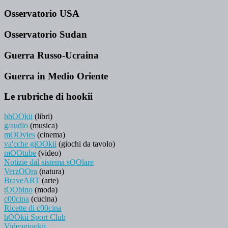
Osservatorio USA
Osservatorio Sudan
Guerra Russo-Ucraina
Guerra in Medio Oriente
Le rubriche di hookii
bhOOkii
(libri)
g/audio
(musica)
mOOvies
(cinema)
va'cche giOOkii
(giochi da tavolo)
mOOtube
(video)
Notizie dal sistema sOOlare
VerzOOra
(natura)
BraveART
(arte)
tOObino
(moda)
c00cina
(cucina)
Ricette di c00cina
hOOkii Sport Club
Videogiookii