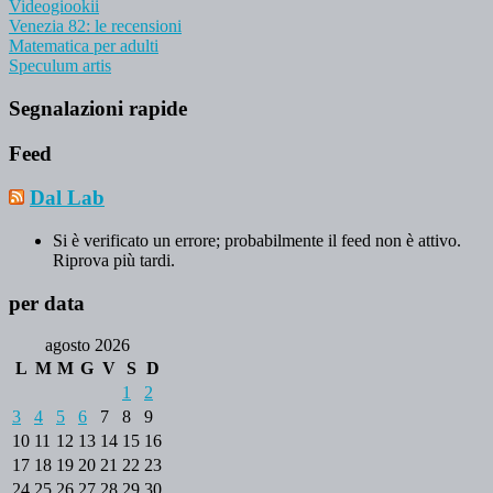
Videogiookii
Venezia 82: le recensioni
Matematica per adulti
Speculum artis
Segnalazioni rapide
Feed
Dal Lab
Si è verificato un errore; probabilmente il feed non è attivo.
Riprova più tardi.
per data
agosto 2026
L
M
M
G
V
S
D
1
2
3
4
5
6
7
8
9
10
11
12
13
14
15
16
17
18
19
20
21
22
23
24
25
26
27
28
29
30