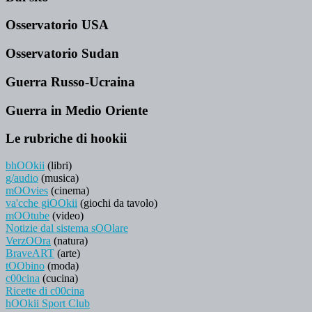
Osservatorio USA
Osservatorio Sudan
Guerra Russo-Ucraina
Guerra in Medio Oriente
Le rubriche di hookii
bhOOkii
(libri)
g/audio
(musica)
mOOvies
(cinema)
va'cche giOOkii
(giochi da tavolo)
mOOtube
(video)
Notizie dal sistema sOOlare
VerzOOra
(natura)
BraveART
(arte)
tOObino
(moda)
c00cina
(cucina)
Ricette di c00cina
hOOkii Sport Club