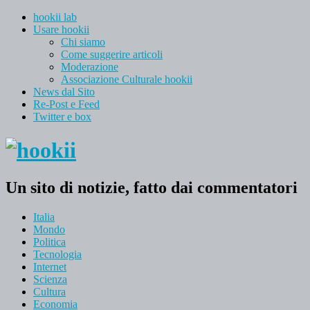
hookii lab
Usare hookii
Chi siamo
Come suggerire articoli
Moderazione
Associazione Culturale hookii
News dal Sito
Re-Post e Feed
Twitter e box
Un sito di notizie, fatto dai commentatori
Italia
Mondo
Politica
Tecnologia
Internet
Scienza
Cultura
Economia