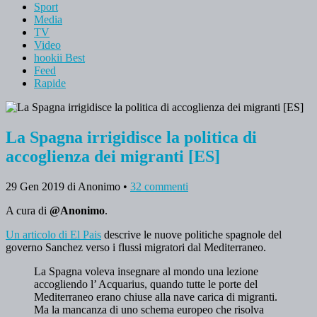
Sport
Media
TV
Video
hookii Best
Feed
Rapide
La Spagna irrigidisce la politica di
accoglienza dei migranti [ES]
29 Gen 2019
di Anonimo
•
32 commenti
A cura di
@Anonimo
.
Un articolo di El Pais
descrive le nuove politiche spagnole del
governo Sanchez verso i flussi migratori dal Mediterraneo.
La Spagna voleva insegnare al mondo una lezione
accogliendo l’ Acquarius, quando tutte le porte del
Mediterraneo erano chiuse alla nave carica di migranti.
Ma la mancanza di uno schema europeo che risolva