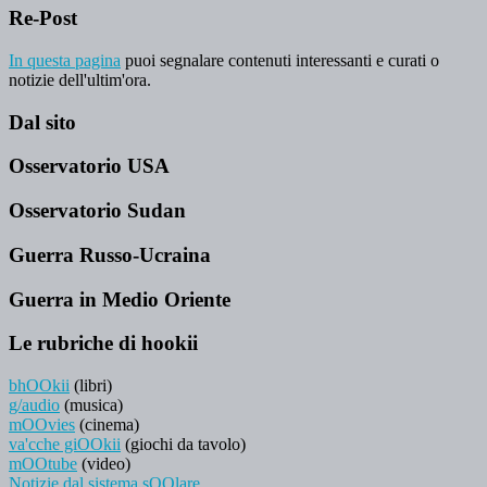
Re-Post
In questa pagina
puoi segnalare contenuti interessanti e curati o
notizie dell'ultim'ora.
Dal sito
Osservatorio USA
Osservatorio Sudan
Guerra Russo-Ucraina
Guerra in Medio Oriente
Le rubriche di hookii
bhOOkii
(libri)
g/audio
(musica)
mOOvies
(cinema)
va'cche giOOkii
(giochi da tavolo)
mOOtube
(video)
Notizie dal sistema sOOlare