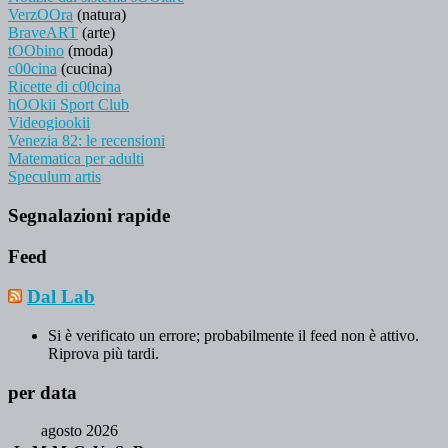
VerzOOra
(natura)
BraveART
(arte)
tOObino
(moda)
c00cina
(cucina)
Ricette di c00cina
hOOkii Sport Club
Videogiookii
Venezia 82: le recensioni
Matematica per adulti
Speculum artis
Segnalazioni rapide
Feed
Dal Lab
Si è verificato un errore; probabilmente il feed non è attivo.
Riprova più tardi.
per data
agosto 2026