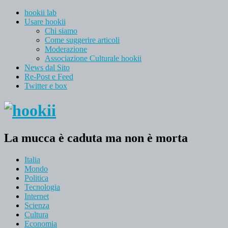
hookii lab
Usare hookii
Chi siamo
Come suggerire articoli
Moderazione
Associazione Culturale hookii
News dal Sito
Re-Post e Feed
Twitter e box
La mucca è caduta ma non è morta
Italia
Mondo
Politica
Tecnologia
Internet
Scienza
Cultura
Economia