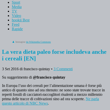
Sport
Media
TV
Video
hookii Best
Feed
Rapide
Immagine
da Wikimedia Commons
La vera dieta paleo forse includeva anche
i cereali [EN]
3 Set 2016
di francisco quintay
•
3 Commenti
Su suggerimento di
@francisco quintay
In Europa l’uso dei cereali per l’alimentazione umana è forse più
antico di quanto sino ad ora ritenuto: ne sono state trovate tracce in
reperti fossili di cacciatori-raccoglitori risalenti a mezzo millennio
prima delle tracce di coltivazioni sino ad ora scoperte.
Ne parla
questo articolo di NBC News
.