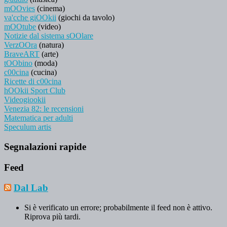
mOOvies
(cinema)
va'cche giOOkii
(giochi da tavolo)
mOOtube
(video)
Notizie dal sistema sOOlare
VerzOOra
(natura)
BraveART
(arte)
tOObino
(moda)
c00cina
(cucina)
Ricette di c00cina
hOOkii Sport Club
Videogiookii
Venezia 82: le recensioni
Matematica per adulti
Speculum artis
Segnalazioni rapide
Feed
Dal Lab
Si è verificato un errore; probabilmente il feed non è attivo.
Riprova più tardi.