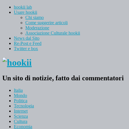
hookii lab
Usare hookii
Chi siamo
Come suggerire articoli
Moderazione
Associazione Culturale hookii
News dal Sito
Re-Post e Feed
Twitter e box
Un sito di notizie, fatto dai commentatori
Italia
Mondo
Politica
Tecnologia
Internet
Scienza
Cultura
Economia