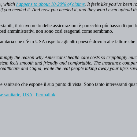
ly, which
happens to about 10-20% of claims
. It feels like you’ve bee
 if you needed it. And now you needed it, and they won’t even uphold t
stabili, il ricavo netto delle assicurazioni è parecchio più basso di quell
 costi amministrativi non sono così esagerati come sembrano.
anitaria che c’è in USA rispetto agli altri paesi è dovuta alle fatture ch
ingly the reason why Americans’ health care costs so cripplingly much.
ystem feels smooth and friendly and comfortable. The insurance compani
dHealthcare and Cigna, while the real people taking away your life’s sav
 sanitario che espone il suo punto di vista. Sono tanto interessanti quant
e sanitarie
,
USA
|
Permalink