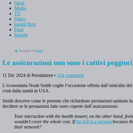
Sport
Media
TV
Video
hookii Best
Feed
Rapide
Immagine da
Pixnio
.
Le assicurazioni non sono i cattivi peggior
11 Dic 2024
di Perodatrent
•
134 commenti
L’economista Noah Smith coglie l’occasione offerta dall’omicidio del 
costi dalla sanità in USA.
Smith descrive come le persone che richiedono prestazioni sanitarie han
decidere se le prestazioni fatte sono coperte dall’assicurazione.
Your interaction with the health insurer, on the other hand, feels
wouldn’t cover the whole cost. If
the bill is a surprise
because the
their network?