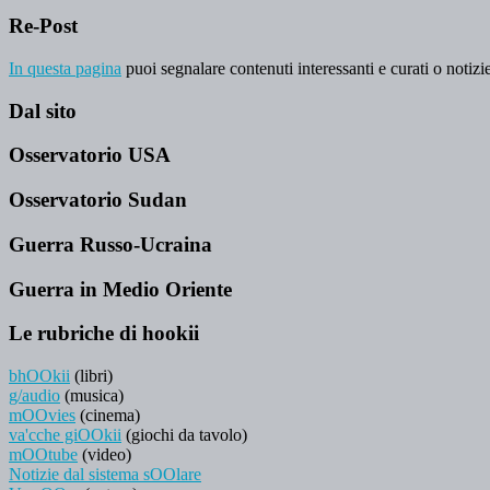
Re-Post
In questa pagina
puoi segnalare contenuti interessanti e curati o notizie
Dal sito
Osservatorio USA
Osservatorio Sudan
Guerra Russo-Ucraina
Guerra in Medio Oriente
Le rubriche di hookii
bhOOkii
(libri)
g/audio
(musica)
mOOvies
(cinema)
va'cche giOOkii
(giochi da tavolo)
mOOtube
(video)
Notizie dal sistema sOOlare