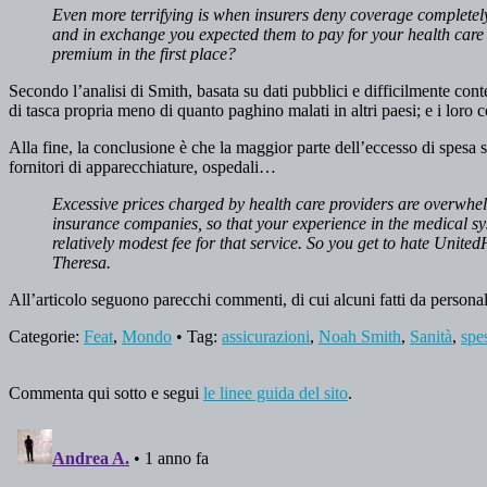
Even more terrifying is when insurers deny coverage complete
and in exchange you expected them to pay for your health care
premium in the first place?
Secondo l’analisi di Smith, basata su dati pubblici e difficilmente conte
di tasca propria meno di quanto paghino malati in altri paesi; e i loro
Alla fine, la conclusione è che la maggior parte dell’eccesso di spesa s
fornitori di apparecchiature, ospedali…
Excessive prices charged by health care providers are overwhelm
insurance companies, so that your experience in the medical s
relatively modest fee for that service. So you get to hate Unite
Theresa.
All’articolo seguono parecchi commenti, di cui alcuni fatti da personale
Categorie:
Feat
,
Mondo
• Tag:
assicurazioni
,
Noah Smith
,
Sanità
,
spes
Commenta qui sotto e segui
le linee guida del sito
.