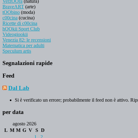
VerzOOra
(natura)
BraveART
(arte)
tOObino
(moda)
c00cina
(cucina)
Ricette di c00cina
hOOkii Sport Club
Videogiookii
Venezia 82: le recensioni
Matematica per adulti
Speculum artis
Segnalazioni rapide
Feed
Dal Lab
Si è verificato un errore; probabilmente il feed non è attivo. Rip
per data
agosto 2026
L
M
M
G
V
S
D
1
2