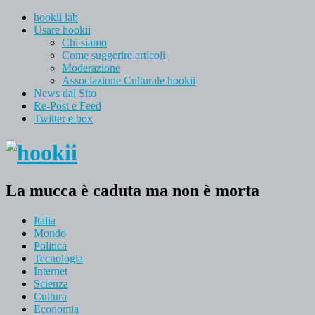
hookii lab
Usare hookii
Chi siamo
Come suggerire articoli
Moderazione
Associazione Culturale hookii
News dal Sito
Re-Post e Feed
Twitter e box
La mucca è caduta ma non è morta
Italia
Mondo
Politica
Tecnologia
Internet
Scienza
Cultura
Economia