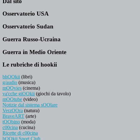
Dal sito
Osservatorio USA
Osservatorio Sudan
Guerra Russo-Ucraina
Guerra in Medio Oriente
Le rubriche di hookii
bhOOkii
(libri)
g/audio
(musica)
mOOvies
(cinema)
va'cche giOOkii
(giochi da tavolo)
mOOtube
(video)
Notizie dal sistema sOOlare
VerzOOra
(natura)
BraveART
(arte)
tOObino
(moda)
c00cina
(cucina)
Ricette di c00cina
hOOkii Sport Club