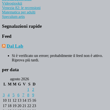
Videogiookii
Venezia 82: le recensioni
Matematica per adulti
Speculum artis
Segnalazioni rapide
Feed
Dal Lab
Si è verificato un errore; probabilmente il feed non è attivo.
Riprova più tardi.
per data
agosto 2026
L
M
M
G
V
S
D
1
2
3
4
5
6
7
8
9
10
11
12
13
14
15
16
17
18
19
20
21
22
23