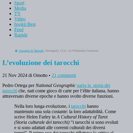
Sport
Media
TV
Video
hookii Best
Feed
Rapide
Giocatori di Tarocchi
, Havang(nl), CC0, via Wikimedia Commons
L’evoluzione dei tarocchi
21 Nov 2024
di Omotto
•
21 commenti
Pedro Ortega per
National Geographic
narra la storia dei
tarocchi
che, nati come gioco di carte per l’élite italiana, hanno
attraversato diverse epoche e hanno svolto diverse funzioni.
Nella loro lunga evoluzione, i
tarocchi
hanno
mantenuto una sola costante: la loro adattabilità. Come
scrive Helen Farley in
A Cultural History of Tarot
(Storia culturale dei tarocchi)
“i tarocchi si sono evoluti
e si sono adattati alle correnti culturali dei diversi
tempi”. Il primo uso dei tarocchi rifletteva la critica al