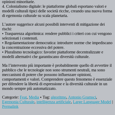
opinioni minoritarie.
4. Colonialismo digitale: le piattaforme globali esportano valori e
modelli culturali tipici delle società ricche, creando una nuova forma
di egemonia culturale su scala planetaria.
L’autore suggerisce alcuni possibili interventi di mitigazione dei
rischi:
• Trasparenza algoritmica: rendere pubblici i criteri con cui vengono
selezionati i contenuti.
• Regolamentazione democratica: introdurre norme che impediscano
la concentrazione eccessiva del potere.
• Pluralismo tecnologico: favorire piattaforme decentralizzate e
modelli alternativi che garantiscano diversità culturale.
Ma l’intervento più importante è probabilmente quello di avvertire il
pubblico che le tecnologie non sono strumenti neutrali, ma sono
meccanismi di potere che possono influenzare opinioni,
comportamenti e valori. Comprendere questo fenomeno è essenziale
per difendere la libertà di espressione e la diversità culturale in un
mondo sempre più automatizzato.
Categorie:
Feat
,
Media
• Tag:
algoritmo
,
Antonio Gramsci
,
Egemonia Culturale
,
intelligenza artificiale
,
Large Language Model
|
Permalink