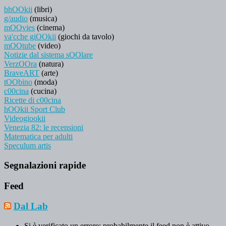
bhOOkii
(libri)
g/audio
(musica)
mOOvies
(cinema)
va'cche giOOkii
(giochi da tavolo)
mOOtube
(video)
Notizie dal sistema sOOlare
VerzOOra
(natura)
BraveART
(arte)
tOObino
(moda)
c00cina
(cucina)
Ricette di c00cina
hOOkii Sport Club
Videogiookii
Venezia 82: le recensioni
Matematica per adulti
Speculum artis
Segnalazioni rapide
Feed
Dal Lab
Si è verificato un errore; probabilmente il feed non è attivo.