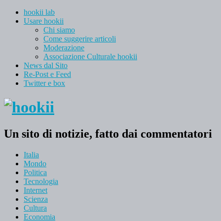
hookii lab
Usare hookii
Chi siamo
Come suggerire articoli
Moderazione
Associazione Culturale hookii
News dal Sito
Re-Post e Feed
Twitter e box
Un sito di notizie, fatto dai commentatori
Italia
Mondo
Politica
Tecnologia
Internet
Scienza
Cultura
Economia