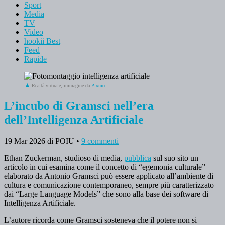
Sport
Media
TV
Video
hookii Best
Feed
Rapide
Realtà virtuale, immagine da
Pixnio
L’incubo di Gramsci nell’era
dell’Intelligenza Artificiale
19 Mar 2026
di POIU
•
9 commenti
Ethan Zuckerman, studioso di media,
pubblica
sul suo sito un
articolo in cui esamina come il concetto di “egemonia culturale”
elaborato da Antonio Gramsci può essere applicato all’ambiente di
cultura e comunicazione contemporaneo, sempre più caratterizzato
dai “Large Language Models” che sono alla base dei software di
Intelligenza Artificiale.
L’autore ricorda come Gramsci sosteneva che il potere non si