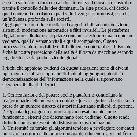
esercita solo con la forza ma anche attraverso il consenso, costruito
tramite il controllo delle idee dominanti. In altre parole, chi decide
quali contenuti circolano e quali valori vengono promossi, esercita
un’influenza profonda sulla società.
Oggi questo controllo è mediato da algoritmi di raccomandazione,
sistemi di moderazione automatica e filtri invisibili. Le piattaforme
digitali non si limitano a ospitare contenuti: decidono quali contenuti
vediamo, quali diventano virali e quali scompaiono. Questo
processo è rapido, invisibile e difficilmente contestabile. Il risultato
è che la nostra percezione della realtà è filtrata da macchine secondo
logiche decise da poche aziende globali.
I rischi che appaiono evidenti da questa situazione sono di diversi
tipi, mentre sembra sempre più difficile il raggiungimento della
democratizzazione dell’informazione nella quale si riponevano
speranze all’alba di Internet:
1. Concentrazione del potere: poche piattaforme controllano la
maggior parte delle interazioni online. Questo significa che decisioni
prese da un numero ristretto di attori influenzano miliardi di persone.
2. Opacità degli algoritmi: non sappiamo esattamente come
funzionano i sistemi che determinano cosa vediamo. Questo rende
difficile contestare eventuali distorsioni o discriminazioni.
3. Uniformità culturale: gli algoritmi tendono a privilegiare contenuti
popolari e conformi alle norme dominanti, riducendo la visibilità di