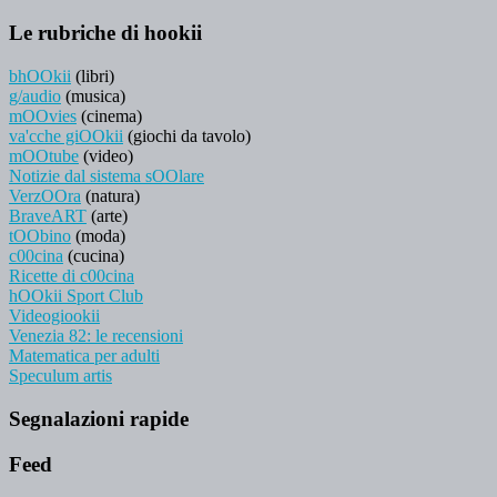
Le rubriche di hookii
bhOOkii
(libri)
g/audio
(musica)
mOOvies
(cinema)
va'cche giOOkii
(giochi da tavolo)
mOOtube
(video)
Notizie dal sistema sOOlare
VerzOOra
(natura)
BraveART
(arte)
tOObino
(moda)
c00cina
(cucina)
Ricette di c00cina
hOOkii Sport Club
Videogiookii
Venezia 82: le recensioni
Matematica per adulti
Speculum artis
Segnalazioni rapide
Feed