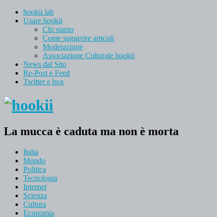
hookii lab
Usare hookii
Chi siamo
Come suggerire articoli
Moderazione
Associazione Culturale hookii
News dal Sito
Re-Post e Feed
Twitter e box
La mucca è caduta ma non è morta
Italia
Mondo
Politica
Tecnologia
Internet
Scienza
Cultura
Economia