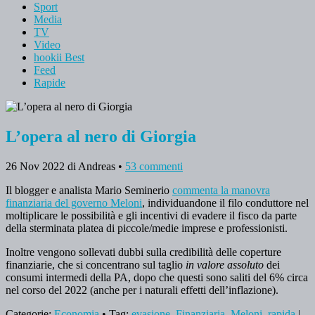
Sport
Media
TV
Video
hookii Best
Feed
Rapide
L’opera al nero di Giorgia
26 Nov 2022
di Andreas
•
53 commenti
Il blogger e analista Mario Seminerio
commenta la manovra
finanziaria del governo Meloni
, individuandone il filo conduttore nel
moltiplicare le possibilità e gli incentivi di evadere il fisco da parte
della sterminata platea di piccole/medie imprese e professionisti.
Inoltre vengono sollevati dubbi sulla credibilità delle coperture
finanziarie, che si concentrano sul taglio
in valore assoluto
dei
consumi intermedi della PA, dopo che questi sono saliti del 6% circa
nel corso del 2022 (anche per i naturali effetti dell’inflazione).
Categorie:
Economia
• Tag:
evasione
,
Finanziaria
,
Meloni
,
rapida
|