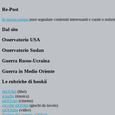
Re-Post
In questa pagina
puoi segnalare contenuti interessanti e curati o notizie
Dal sito
Osservatorio USA
Osservatorio Sudan
Guerra Russo-Ucraina
Guerra in Medio Oriente
Le rubriche di hookii
bhOOkii
(libri)
g/audio
(musica)
mOOvies
(cinema)
va'cche giOOkii
(giochi da tavolo)
mOOtube
(video)
Notizie dal sistema sOOlare