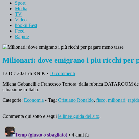
Sport
Media
TV
Video
hookii Best
Feed
Rapide
Milionari: dove emigrano i più ricchi per 
13 Dic 2021
di RNiK
•
16 commenti
Milena Gabanelli e Francesco Tortora, dalla rubrica DATAROOM del 
situazione in Italia.
Categorie:
Economia
• Tag:
Cristiano Ronaldo
,
fisco
,
milionari
,
rapid
Commenta qui sotto e segui
le linee guida del sito
.