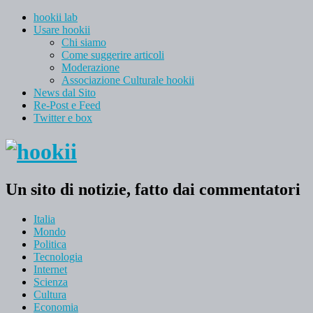
hookii lab
Usare hookii
Chi siamo
Come suggerire articoli
Moderazione
Associazione Culturale hookii
News dal Sito
Re-Post e Feed
Twitter e box
Un sito di notizie, fatto dai commentatori
Italia
Mondo
Politica
Tecnologia
Internet
Scienza
Cultura
Economia