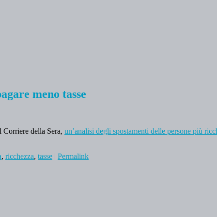
pagare meno tasse
Corriere della Sera,
un’analisi degli spostamenti delle persone più ri
a
,
ricchezza
,
tasse
|
Permalink