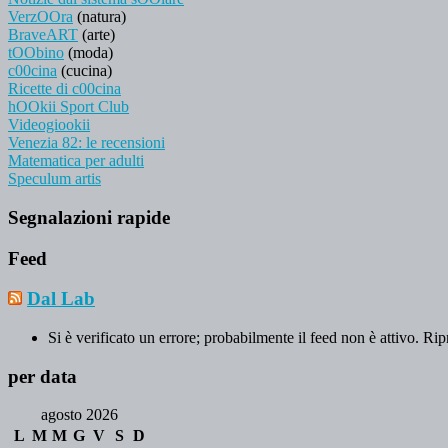
VerzOOra
(natura)
BraveART
(arte)
tOObino
(moda)
c00cina
(cucina)
Ricette di c00cina
hOOkii Sport Club
Videogiookii
Venezia 82: le recensioni
Matematica per adulti
Speculum artis
Segnalazioni rapide
Feed
Dal Lab
Si è verificato un errore; probabilmente il feed non è attivo. Rip
per data
agosto 2026
L
M
M
G
V
S
D