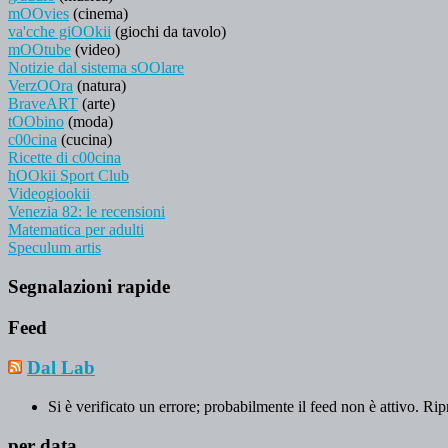
mOOvies
(cinema)
va'cche giOOkii
(giochi da tavolo)
mOOtube
(video)
Notizie dal sistema sOOlare
VerzOOra
(natura)
BraveART
(arte)
tOObino
(moda)
c00cina
(cucina)
Ricette di c00cina
hOOkii Sport Club
Videogiookii
Venezia 82: le recensioni
Matematica per adulti
Speculum artis
Segnalazioni rapide
Feed
Dal Lab
Si è verificato un errore; probabilmente il feed non è attivo. Rip
per data