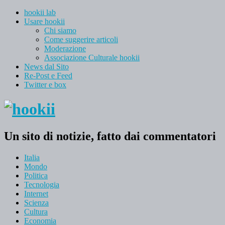
hookii lab
Usare hookii
Chi siamo
Come suggerire articoli
Moderazione
Associazione Culturale hookii
News dal Sito
Re-Post e Feed
Twitter e box
Un sito di notizie, fatto dai commentatori
Italia
Mondo
Politica
Tecnologia
Internet
Scienza
Cultura
Economia