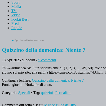
Sport
Media
TV
Video
hookii Best
Feed
Rapide
Quizzino della domenica .mau.
Quizzino della domenica: Niente 7
13 Apr 2025
di hookii
•
9 commenti
743 – aritmetica Sia S un sottoinsieme di {1, 2, 3, …, 49, 50} tale che
aiutino sul mio sito, alla pagina https://xmau.com/quizzini/p743.html; la
Continua a leggere:
Quizzino della domenica: Niente 7
Fonte: giochi – Notiziole di .mau.
Categorie:
Speciali
• Tag:
quizzini
|
Permalink
Commenta qui sotto e segui
le linee guida del sito
.