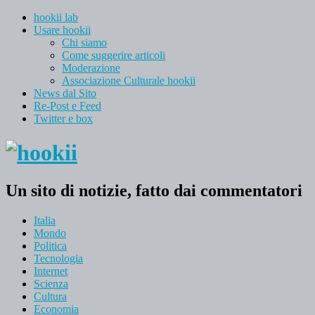
hookii lab
Usare hookii
Chi siamo
Come suggerire articoli
Moderazione
Associazione Culturale hookii
News dal Sito
Re-Post e Feed
Twitter e box
Un sito di notizie, fatto dai commentatori
Italia
Mondo
Politica
Tecnologia
Internet
Scienza
Cultura
Economia