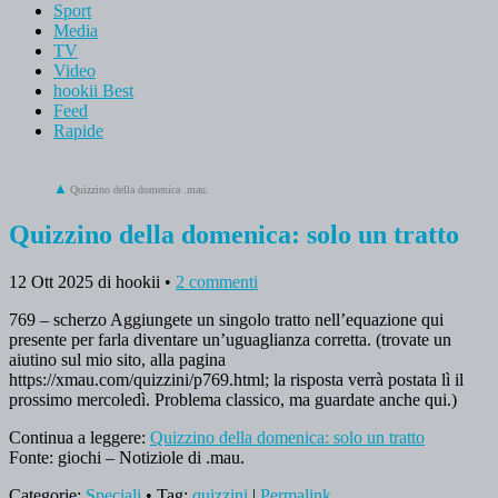
Sport
Media
TV
Video
hookii Best
Feed
Rapide
Quizzino della domenica .mau.
Quizzino della domenica: solo un tratto
12 Ott 2025
di hookii
•
2 commenti
769 – scherzo Aggiungete un singolo tratto nell’equazione qui
presente per farla diventare un’uguaglianza corretta. (trovate un
aiutino sul mio sito, alla pagina
https://xmau.com/quizzini/p769.html; la risposta verrà postata lì il
prossimo mercoledì. Problema classico, ma guardate anche qui.)
Continua a leggere:
Quizzino della domenica: solo un tratto
Fonte: giochi – Notiziole di .mau.
Categorie:
Speciali
• Tag:
quizzini
|
Permalink