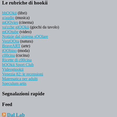
Le rubriche di hookii
bhOOkii
(libri)
g/audio
(musica)
mOOvies
(cinema)
va'cche giOOkii
(giochi da tavolo)
mOOtube
(video)
Notizie dal sistema sOOlare
VerzOOra
(natura)
BraveART
(arte)
tOObino
(moda)
c00cina
(cucina)
Ricette di c00cina
hOOkii Sport Club
Videogiookii
Venezia 82: le recensioni
Matematica per adulti
Speculum artis
Segnalazioni rapide
Feed
Dal Lab