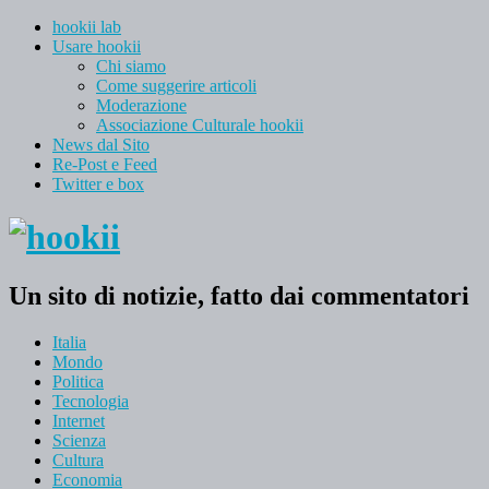
hookii lab
Usare hookii
Chi siamo
Come suggerire articoli
Moderazione
Associazione Culturale hookii
News dal Sito
Re-Post e Feed
Twitter e box
Un sito di notizie, fatto dai commentatori
Italia
Mondo
Politica
Tecnologia
Internet
Scienza
Cultura
Economia