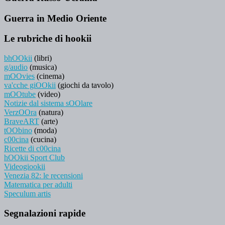
Guerra in Medio Oriente
Le rubriche di hookii
bhOOkii
(libri)
g/audio
(musica)
mOOvies
(cinema)
va'cche giOOkii
(giochi da tavolo)
mOOtube
(video)
Notizie dal sistema sOOlare
VerzOOra
(natura)
BraveART
(arte)
tOObino
(moda)
c00cina
(cucina)
Ricette di c00cina
hOOkii Sport Club
Videogiookii
Venezia 82: le recensioni
Matematica per adulti
Speculum artis
Segnalazioni rapide