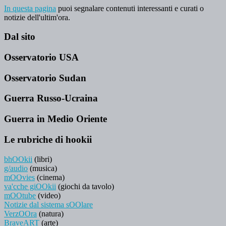
In questa pagina
puoi segnalare contenuti interessanti e curati o
notizie dell'ultim'ora.
Dal sito
Osservatorio USA
Osservatorio Sudan
Guerra Russo-Ucraina
Guerra in Medio Oriente
Le rubriche di hookii
bhOOkii
(libri)
g/audio
(musica)
mOOvies
(cinema)
va'cche giOOkii
(giochi da tavolo)
mOOtube
(video)
Notizie dal sistema sOOlare
VerzOOra
(natura)
BraveART
(arte)