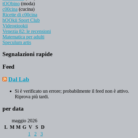
tOObino
(moda)
c00cina
(cucina)
Ricette di c00cina
hOOkii Sport Club
Videogiookii
Venezia 82: le recensioni
Matematica per adulti
Speculum artis
Segnalazioni rapide
Feed
Dal Lab
Si è verificato un errore; probabilmente il feed non è attivo.
Riprova più tardi.
per data
maggio 2026
L
M
M
G
V
S
D
1
2
3