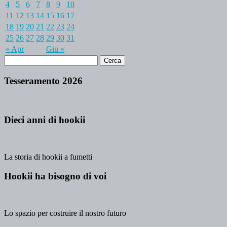
4
5
6
7
8
9
10
11
12
13
14
15
16
17
18
19
20
21
22
23
24
25
26
27
28
29
30
31
« Apr
Giu »
Tesseramento 2026
Dieci anni di hookii
La storia di hookii a fumetti
Hookii ha bisogno di voi
Lo spazio per costruire il nostro futuro