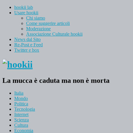
hookii lab
Usare hookii
Chi siamo
Come suggerire articoli
Moderazione
Associazione Culturale hookii
News dal Sito
Re-Post e Feed
Twitter e box
La mucca è caduta ma non è morta
Italia
Mondo
Politica
Tecnologia
Internet
Scienza
Cultura
Economia