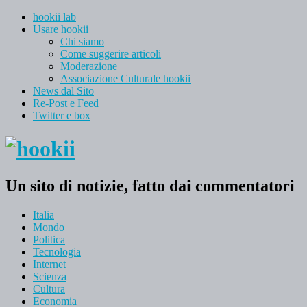
hookii lab
Usare hookii
Chi siamo
Come suggerire articoli
Moderazione
Associazione Culturale hookii
News dal Sito
Re-Post e Feed
Twitter e box
Un sito di notizie, fatto dai commentatori
Italia
Mondo
Politica
Tecnologia
Internet
Scienza
Cultura
Economia