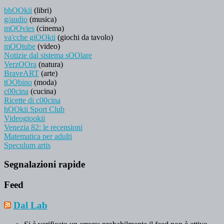
bhOOkii
(libri)
g/audio
(musica)
mOOvies
(cinema)
va'cche giOOkii
(giochi da tavolo)
mOOtube
(video)
Notizie dal sistema sOOlare
VerzOOra
(natura)
BraveART
(arte)
tOObino
(moda)
c00cina
(cucina)
Ricette di c00cina
hOOkii Sport Club
Videogiookii
Venezia 82: le recensioni
Matematica per adulti
Speculum artis
Segnalazioni rapide
Feed
Dal Lab