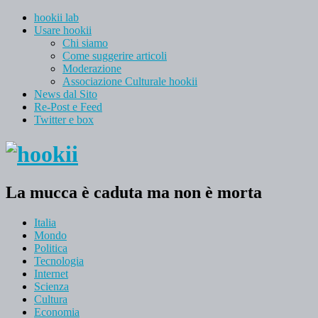
hookii lab
Usare hookii
Chi siamo
Come suggerire articoli
Moderazione
Associazione Culturale hookii
News dal Sito
Re-Post e Feed
Twitter e box
La mucca è caduta ma non è morta
Italia
Mondo
Politica
Tecnologia
Internet
Scienza
Cultura
Economia