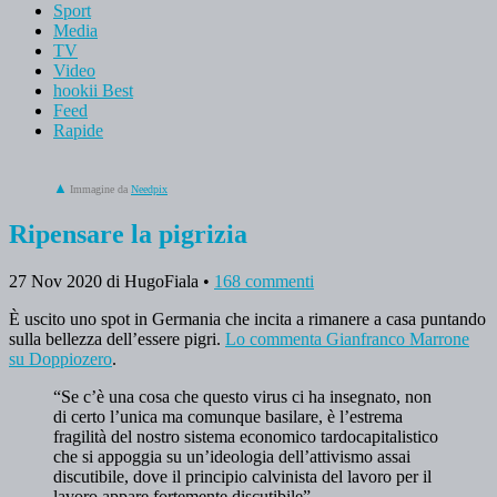
Sport
Media
TV
Video
hookii Best
Feed
Rapide
Immagine da
Needpix
Ripensare la pigrizia
27 Nov 2020
di HugoFiala
•
168 commenti
È uscito uno spot in Germania che incita a rimanere a casa puntando
sulla bellezza dell’essere pigri.
Lo commenta Gianfranco Marrone
su Doppiozero
.
“Se c’è una cosa che questo virus ci ha insegnato, non
di certo l’unica ma comunque basilare, è l’estrema
fragilità del nostro sistema economico tardocapitalistico
che si appoggia su un’ideologia dell’attivismo assai
discutibile, dove il principio calvinista del lavoro per il
lavoro appare fortemente discutibile”.