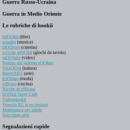
Guerra Russo-Ucraina
Guerra in Medio Oriente
Le rubriche di hookii
bhOOkii
(libri)
g/audio
(musica)
mOOvies
(cinema)
va'cche giOOkii
(giochi da tavolo)
mOOtube
(video)
Notizie dal sistema sOOlare
VerzOOra
(natura)
BraveART
(arte)
tOObino
(moda)
c00cina
(cucina)
Ricette di c00cina
hOOkii Sport Club
Videogiookii
Venezia 82: le recensioni
Matematica per adulti
Speculum artis
Segnalazioni rapide