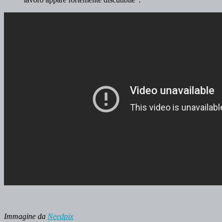
Immagine da
Needpix