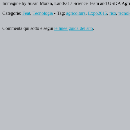
Immagine by Susan Moran, Landsat 7 Science Team and USDA Agricu
Categorie:
Feat
,
Tecnologia
• Tag:
agricoltura
,
Expo2015
,
riso
,
tecnol
Commenta qui sotto e segui
le linee guida del sito
.