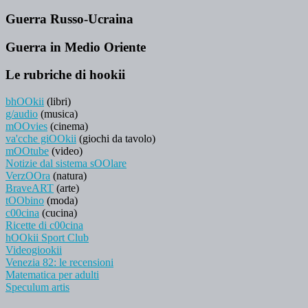
Guerra Russo-Ucraina
Guerra in Medio Oriente
Le rubriche di hookii
bhOOkii
(libri)
g/audio
(musica)
mOOvies
(cinema)
va'cche giOOkii
(giochi da tavolo)
mOOtube
(video)
Notizie dal sistema sOOlare
VerzOOra
(natura)
BraveART
(arte)
tOObino
(moda)
c00cina
(cucina)
Ricette di c00cina
hOOkii Sport Club
Videogiookii
Venezia 82: le recensioni
Matematica per adulti
Speculum artis