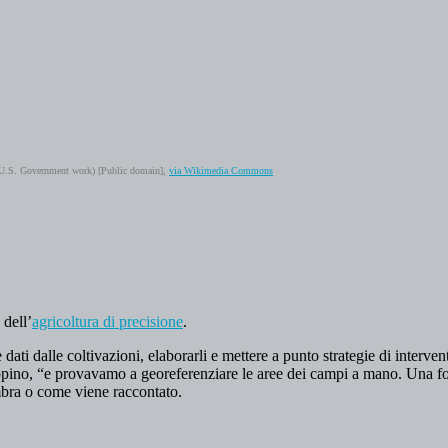
(U.S. Government work) [Public domain],
via Wikimedia Commons
 dell’
agricoltura di precisione
.
 dati dalle coltivazioni, elaborarli e mettere a punto strategie di interve
pino, “e provavamo a georeferenziare le aree dei campi a mano. Una follia”
embra o come viene raccontato.