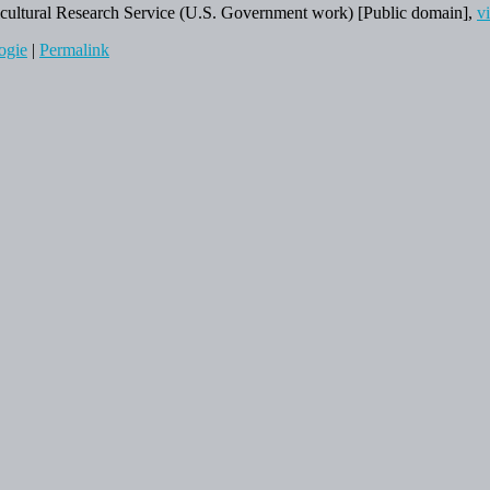
ltural Research Service (U.S. Government work) [Public domain],
v
ogie
|
Permalink