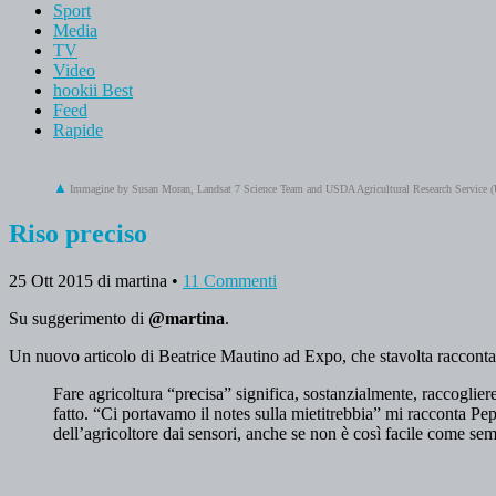
Sport
Media
TV
Video
hookii Best
Feed
Rapide
Immagine by Susan Moran, Landsat 7 Science Team and USDA Agricultural Research Service 
Riso preciso
25 Ott 2015
di martina
•
11 Commenti
Su suggerimento di
@martina
.
Un nuovo articolo di Beatrice Mautino ad Expo, che stavolta racconta
Fare agricoltura “precisa” significa, sostanzialmente, raccogliere
fatto. “Ci portavamo il notes sulla mietitrebbia” mi racconta Pep
dell’agricoltore dai sensori, anche se non è così facile come s