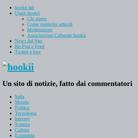
hookii lab
Usare hookii
Chi siamo
Come suggerire articoli
Moderazione
Associazione Culturale hookii
News dal Sito
Re-Post e Feed
Twitter e box
Un sito di notizie, fatto dai commentatori
Italia
Mondo
Politica
Tecnologia
Internet
Scienza
Cultura
Economia