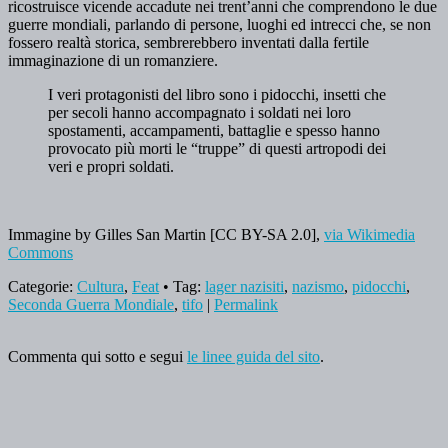
ricostruisce vicende accadute nei trent’anni che comprendono le due
guerre mondiali, parlando di persone, luoghi ed intrecci che, se non
fossero realtà storica, sembrerebbero inventati dalla fertile
immaginazione di un romanziere.
I veri protagonisti del libro sono i pidocchi, insetti che
per secoli hanno accompagnato i soldati nei loro
spostamenti, accampamenti, battaglie e spesso hanno
provocato più morti le “truppe” di questi artropodi dei
veri e propri soldati.
Immagine by Gilles San Martin [CC BY-SA 2.0],
via Wikimedia
Commons
Categorie:
Cultura
,
Feat
• Tag:
lager nazisiti
,
nazismo
,
pidocchi
,
Seconda Guerra Mondiale
,
tifo
|
Permalink
Commenta qui sotto e segui
le linee guida del sito
.