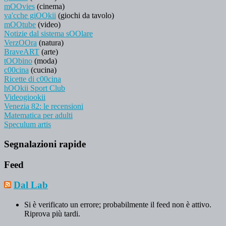
mOOvies
(cinema)
va'cche giOOkii
(giochi da tavolo)
mOOtube
(video)
Notizie dal sistema sOOlare
VerzOOra
(natura)
BraveART
(arte)
tOObino
(moda)
c00cina
(cucina)
Ricette di c00cina
hOOkii Sport Club
Videogiookii
Venezia 82: le recensioni
Matematica per adulti
Speculum artis
Segnalazioni rapide
Feed
Dal Lab
Si è verificato un errore; probabilmente il feed non è attivo.
Riprova più tardi.