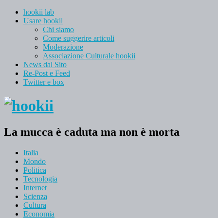
hookii lab
Usare hookii
Chi siamo
Come suggerire articoli
Moderazione
Associazione Culturale hookii
News dal Sito
Re-Post e Feed
Twitter e box
La mucca è caduta ma non è morta
Italia
Mondo
Politica
Tecnologia
Internet
Scienza
Cultura
Economia