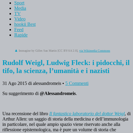
Sport
Media
TV
Video
hookii Best
Feed
Rapide
Immagine by Gilles San Martin [CC BY-SA 2.0],
via Wikimedia Commons
Rudolf Weigl, Ludwig Fleck: i pidocchi, il
tifo, la scienza, l’umanità e i nazisti
31 Ago 2015
di alessandromeis
•
5 Commenti
Su suggerimento di
@Alessandromeis
.
Una recensione del libro
Il fantastico laboratorio del dottor Weigl
, di
Arthur Allen: un saggio di storia della medicina e dell’immunologia
in particolare, nel quale ampio spazio viene riservato anche alla
riflessione epistemologica, ma è pure un volume di storia che